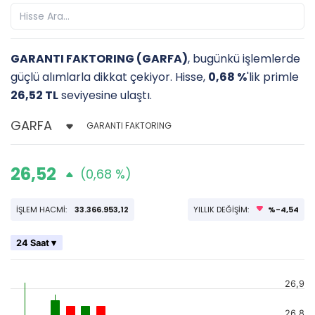
GARANTI FAKTORING (GARFA)
, bugünkü işlemlerde
güçlü alımlarla dikkat çekiyor. Hisse,
0,68 %
'lik primle
26,52 TL
seviyesine ulaştı.
GARANTI FAKTORING
26,52
(0,68 %)
İŞLEM HACMİ:
33.366.953,12
YILLIK DEĞİŞİM:
%-4,54
24 Saat ▾
26,9
26,8