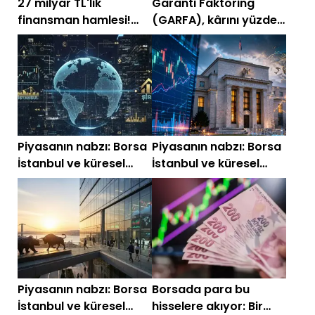
27 milyar TL'lik
Garanti Faktoring
finansman hamlesi!
(GARFA), kârını yüzde
SPK'dan 6 şirkete kritik
51 artırdı! Gelirlerde
onay
güçlü büyüme
Piyasanın nabzı: Borsa
Piyasanın nabzı: Borsa
İstanbul ve küresel
İstanbul ve küresel
piyasalarda gün
piyasalarda gün
başlarken (22 Haziran
başlarken (18 Haziran)
2026)
Piyasanın nabzı: Borsa
Borsada para bu
İstanbul ve küresel
hisselere akıyor: Bir