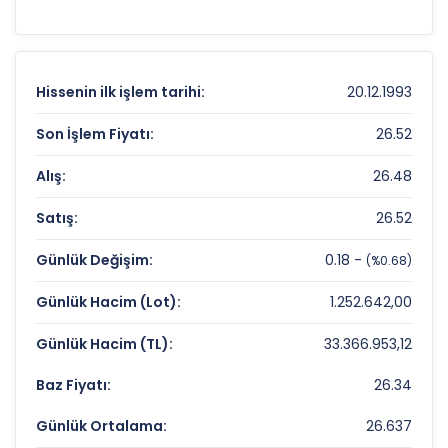
destek-direnç seviyelerini anlamak için
teknik
analiz
göstergeleri önemli bir araçtır. Hissenin
37.5 TL
olan 52 haftalık zirvesi ve
23.72 TL
olan
dip seviyesi, analistlerin
hedef fiyat
Hissenin ilk işlem tarihi:
20.12.1993
belirlemelerinde referans noktaları olarak
kullanılır.
GARFA
için detaylı indikatör
Son İşlem Fiyatı:
26.52
analizlerine
teknik analiz sayfamızdan
Alış:
26.48
ulaşabilirsiniz.
Satış:
26.52
GARANTI FAKTORING Fiyat ve Getiri
Karnesi
Günlük Değişim:
0.18 -
(%0.68)
Anlık Fiyat:
26,52 TL
Günlük Hacim (Lot):
1.252.642,00
Günlük Değişim:
0,68%
Günlük Hacim (TL):
33.366.953,12
Yıllık Getiri:
%-4,54
Baz Fiyatı:
26.34
GARANTI FAKTORING Değerleme
Günlük Ortalama:
26.637