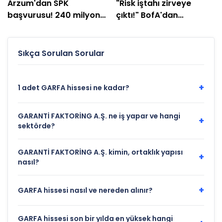
Arzum'dan SPK
"Risk iştahı zirveye
başvurusu! 240 milyon
çıktı!" BofA'dan
TL'lik plan açıklandı
yatırımcılara "temkinli
olun" uyarısı
Sıkça Sorulan Sorular
+
1 adet GARFA hissesi ne kadar?
GARANTİ FAKTORİNG A.Ş. ne iş yapar ve hangi
+
sektörde?
GARANTİ FAKTORİNG A.Ş. kimin, ortaklık yapısı
+
nasıl?
+
GARFA hissesi nasıl ve nereden alınır?
GARFA hissesi son bir yılda en yüksek hangi