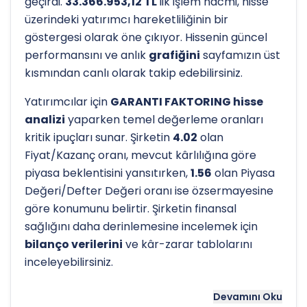
geçirdi.
33.366.953,12 TL
'lik işlem hacmi, hisse
üzerindeki yatırımcı hareketliliğinin bir
göstergesi olarak öne çıkıyor. Hissenin güncel
performansını ve anlık
grafiğini
sayfamızın üst
kısmından canlı olarak takip edebilirsiniz.
Yatırımcılar için
GARANTI FAKTORING hisse
analizi
yaparken temel değerleme oranları
kritik ipuçları sunar. Şirketin
4.02
olan
Fiyat/Kazanç oranı, mevcut kârlılığına göre
piyasa beklentisini yansıtırken,
1.56
olan Piyasa
Değeri/Defter Değeri oranı ise özsermayesine
göre konumunu belirtir. Şirketin finansal
sağlığını daha derinlemesine incelemek için
bilanço verilerini
ve kâr-zarar tablolarını
inceleyebilirsiniz.
Hissenin uzun vadeli trendini ve potansiyel
Devamını Oku