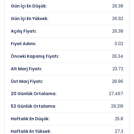
Çarpanları
Gün İçi En Düşük:
26.38
Fiyat/Kazanç (F/K):
4.02
Gün İçi En Yüksek:
26.92
Piyasa Değeri/Defter Değeri (PD/DD):
1.56
Açılış Fiyatı:
26.38
GARANTI FAKTORING Rekorlar ve Önemli
Fiyat Adımı:
0.02
Seviyeler
Önceki Kapanış Fiyatı:
26.34
Bugün Gördüğü En Yüksek Fiyat:
26.92 TL
Alt Marj Fiyatı:
23.72
Son 1 Yılın Zirvesi:
37.5 TL
Üst Marj Fiyatı:
28.96
Son 1 Yılın Dibi:
23.72 TL
20 Günlük Ortalama:
27.467
52 Günlük Ortalama:
29.219
Haftalık En Düşük:
25.8
Haftalık En Yüksek:
27.3