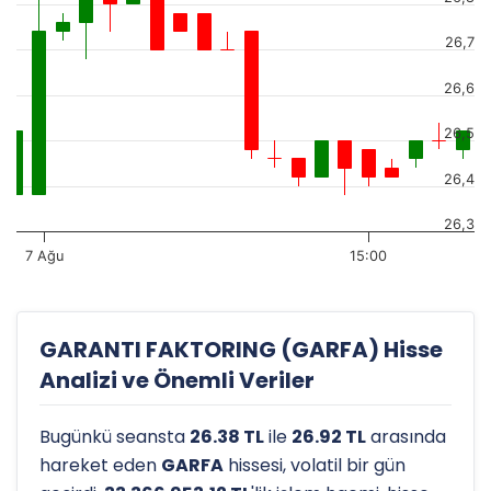
26,7
26,6
26,5
26,4
26,3
7 Ağu
15:00
GARANTI FAKTORING (GARFA) Hisse
Analizi ve Önemli Veriler
Bugünkü seansta
26.38 TL
ile
26.92 TL
arasında
hareket eden
GARFA
hissesi, volatil bir gün