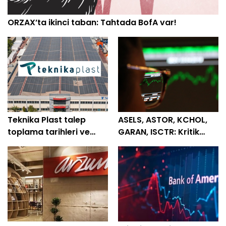
ORZAX’ta ikinci taban: Tahtada BofA var!
Teknika Plast talep
ASELS, ASTOR, KCHOL,
toplama tarihleri ve
GARAN, ISCTR: Kritik
tüm detaylar belli oldu
destek ve direnç
seviyeleri