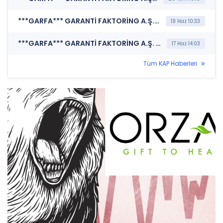
***GARFA*** GARANTİ FAKTORİNG A.Ş. (Kurumsal Yönetim İlkelerine Uyum Derecelendirmesi)
19 Haz 10:33
***GARFA*** GARANTİ FAKTORİNG A.Ş. (İhraç Tavanına İlişkin Bildirim)
17 Haz 14:03
Tüm KAP Haberleri