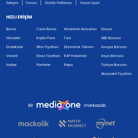
İletişim
Forum
Gizlilik Politikası
Yasal Uyarı
HIZLI ERİŞİM
Borsa
Canlı Borsa
Amerikan Borsaları
Dünya
Hisseler
Kripto Para
Faiz
ABD Borsası
Endeksler
Altın Fiyatları
Ekonomik Takvim
Avrupa Borsası
Varant
Döviz Fiyatları
KAP Haberleri
Asya Borsası
Haber
Pariteler
Repo
Türkiye Borsası
Akaryakıt Fiyatları
Bir
markasıdır.