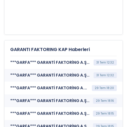
GARANTI FAKTORING KAP Haberleri
***GARFA*** GARANTİ FAKTORİNG A.Ş. (İhraç Tavanına İlişkin Bildirim)
31 Tem 12:32
***GARFA*** GARANTİ FAKTORİNG A.Ş. (İhraç Belgesi)
31 Tem 12:32
***GARFA*** GARANTİ FAKTORİNG A.Ş. (TSRS Uyumlu Sürdürülebilirlik Raporu)
29 Tem 18:20
***GARFA*** GARANTİ FAKTORİNG A.Ş. (Faaliyet Raporu (Konsolide Olmayan))
29 Tem 18:16
***GARFA*** GARANTİ FAKTORİNG A.Ş. (Finansal Kurumlar Finansal Rapor)
29 Tem 18:15
***GARFA*** GARANTİ FAKTORİNG A.Ş. (Sorumluluk Beyanı (Konsolide Olmayan))
29 Tem 18:15