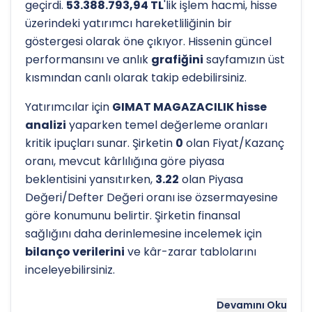
geçirdi.
53.388.793,94 TL
'lik işlem hacmi, hisse
üzerindeki yatırımcı hareketliliğinin bir
göstergesi olarak öne çıkıyor. Hissenin güncel
performansını ve anlık
grafiğini
sayfamızın üst
kısmından canlı olarak takip edebilirsiniz.
Yatırımcılar için
GIMAT MAGAZACILIK hisse
analizi
yaparken temel değerleme oranları
kritik ipuçları sunar. Şirketin
0
olan Fiyat/Kazanç
oranı, mevcut kârlılığına göre piyasa
beklentisini yansıtırken,
3.22
olan Piyasa
Değeri/Defter Değeri oranı ise özsermayesine
göre konumunu belirtir. Şirketin finansal
sağlığını daha derinlemesine incelemek için
bilanço verilerini
ve kâr-zarar tablolarını
inceleyebilirsiniz.
Hissenin uzun vadeli trendini ve potansiyel
Devamını Oku