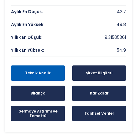
Aylık En Düşük:
42.7
Aylık En Yüksek:
49.8
Yıllık En Düşük:
9.31505361
Yıllık En Yüksek:
54.9
Teknik Analiz
Şirket Bilgileri
Bilanço
Kâr Zarar
Sermaye Artırımı ve
Tarihsel Veriler
Temettü