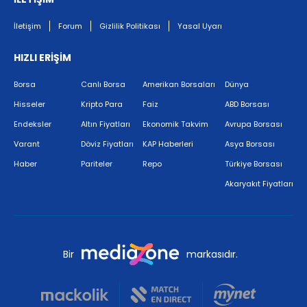
İletişim
Forum
Gizlilik Politikası
Yasal Uyarı
HIZLI ERİŞİM
Borsa
Canlı Borsa
Amerikan Borsaları
Dünya
Hisseler
Kripto Para
Faiz
ABD Borsası
Endeksler
Altın Fiyatları
Ekonomik Takvim
Avrupa Borsası
Varant
Döviz Fiyatları
KAP Haberleri
Asya Borsası
Haber
Pariteler
Repo
Türkiye Borsası
Akaryakıt Fiyatları
Bir
markasıdır.