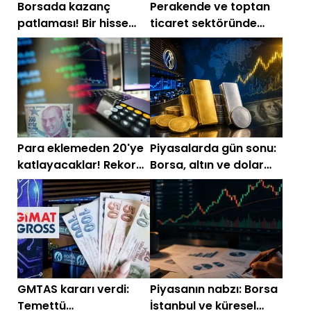
Borsada kazanç
Perakende ve toptan
patlaması! Bir hisse
ticaret sektöründe
yüzde 4000'e yakın
PD/DD oranı en düşük
prim yaptı
hisseler
Para eklemeden 20'ye
Piyasalarda gün sonu:
katlayacaklar! Rekor
Borsa, altın ve dolar
bedelsiz için sıraya
son durum
giren şirketler
GMTAS kararı verdi:
Piyasanın nabzı: Borsa
Temettü
İstanbul ve küresel