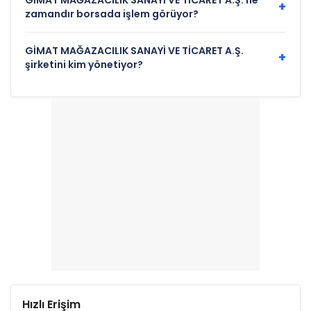
GİMAT MAĞAZACILIK SANAYİ VE TİCARET A.Ş. ne
+
zamandır borsada işlem görüyor?
GİMAT MAĞAZACILIK SANAYİ VE TİCARET A.Ş.
+
şirketini kim yönetiyor?
Hızlı Erişim