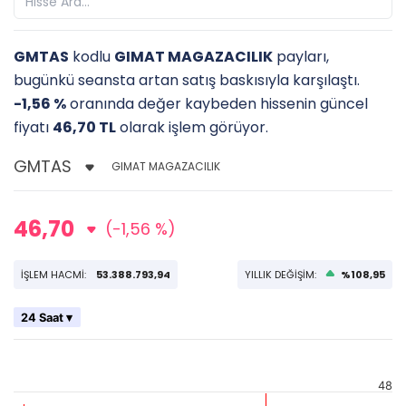
GMTAS
kodlu
GIMAT MAGAZACILIK
payları,
bugünkü seansta artan satış baskısıyla karşılaştı.
-1,56 %
oranında değer kaybeden hissenin güncel
fiyatı
46,70 TL
olarak işlem görüyor.
GIMAT MAGAZACILIK
46,70
(-1,56 %)
İŞLEM HACMİ:
53.388.793,94
YILLIK DEĞİŞİM:
%108,95
24 Saat ▾
48