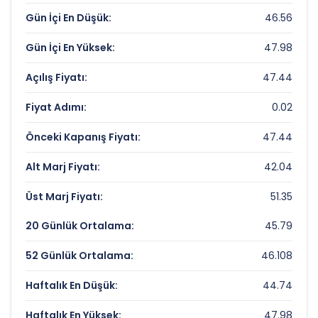
Çarpanları
Gün İçi En Düşük:
46.56
Fiyat/Kazanç (F/K):
Veri Yok
Gün İçi En Yüksek:
47.98
Piyasa Değeri/Defter Değeri (PD/DD):
3.22
Açılış Fiyatı:
47.44
GIMAT MAGAZACILIK Rekorlar ve Önemli
Fiyat Adımı:
0.02
Seviyeler
Önceki Kapanış Fiyatı:
47.44
Bugün Gördüğü En Yüksek Fiyat:
47.98 TL
Alt Marj Fiyatı:
42.04
Son 1 Yılın Zirvesi:
54.9 TL
Üst Marj Fiyatı:
51.35
Son 1 Yılın Dibi:
9.31505361 TL
20 Günlük Ortalama:
45.79
52 Günlük Ortalama:
46.108
Haftalık En Düşük:
44.74
Haftalık En Yüksek:
47.98