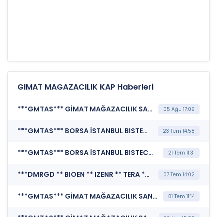
GIMAT MAGAZACILIK KAP Haberleri
***GMTAS*** GİMAT MAĞAZACILIK SANAYİ VE TİCARET A.Ş. (Özel Durum Açıklaması (Genel))
05 Ağu 17:09
***GMTAS*** BORSA İSTANBUL BISTECH DEVRE KESİCİ UYGULAMASI (Pay Bazında Devre Kesici Bildirimi)
23 Tem 14:58
***GMTAS*** BORSA İSTANBUL BISTECH DEVRE KESİCİ UYGULAMASI (Pay Bazında Devre Kesici Bildirimi)
21 Tem 11:31
***DMRGD ** BIOEN ** IZENR ** TERA ** A1CAP ** HEKTS ** BORLS ** GMTAS ** BALSU*** BORSA İSTANBUL A.Ş. (Endekslerde Kullanılan Fiili Dolaşımdaki Pay Oranı Değişiklikleri)
07 Tem 14:02
***GMTAS*** GİMAT MAĞAZACILIK SANAYİ VE TİCARET A.Ş. (Özel Durum Açıklaması (Genel))
01 Tem 11:14