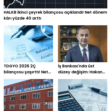
HALKB ikinci çeyrek bilançosu açıklandı! Net dönem
kârı yüzde 40 arttı
TDGYO 2026 2Ç
İş Bankası'nda üst
bilançosu şaşırttı! Net
düzey değişim: Hakan
kâr yüzde 105 bin arttı
Aran görevini
devrediyor