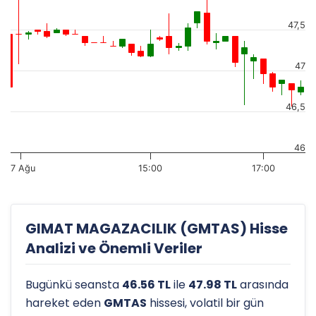
47,5
47
46,5
46
7 Ağu
15:00
17:00
GIMAT MAGAZACILIK (GMTAS) Hisse
Analizi ve Önemli Veriler
Bugünkü seansta
46.56 TL
ile
47.98 TL
arasında
hareket eden
GMTAS
hissesi, volatil bir gün