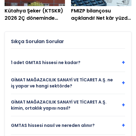
Kütahya Şeker (KTSKR)
FMIZP bilançosu
2026 2Ç döneminde
açıklandı! Net kâr yüzde
zarar etti
239 arttı
Sıkça Sorulan Sorular
+
1 adet GMTAS hissesi ne kadar?
GİMAT MAĞAZACILIK SANAYİ VE TİCARET A.Ş. ne
+
iş yapar ve hangi sektörde?
GİMAT MAĞAZACILIK SANAYİ VE TİCARET A.Ş.
+
kimin, ortaklık yapısı nasıl?
+
GMTAS hissesi nasıl ve nereden alınır?