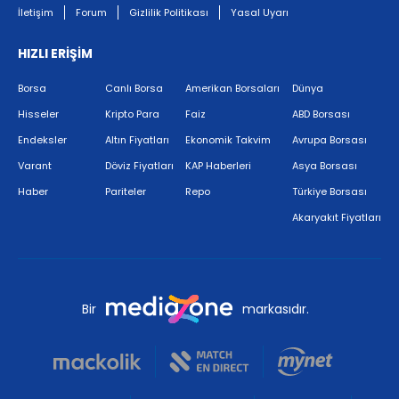
İletişim
Forum
Gizlilik Politikası
Yasal Uyarı
HIZLI ERİŞİM
Borsa
Canlı Borsa
Amerikan Borsaları
Dünya
Hisseler
Kripto Para
Faiz
ABD Borsası
Endeksler
Altın Fiyatları
Ekonomik Takvim
Avrupa Borsası
Varant
Döviz Fiyatları
KAP Haberleri
Asya Borsası
Haber
Pariteler
Repo
Türkiye Borsası
Akaryakıt Fiyatları
Bir
markasıdır.