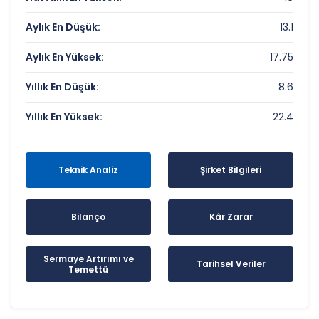
Aylık En Düşük:
13.1
Aylık En Yüksek:
17.75
Yıllık En Düşük:
8.6
Yıllık En Yüksek:
22.4
Teknik Analiz
Şirket Bilgileri
Bilanço
Kâr Zarar
Sermaye Artırımı ve
Tarihsel Veriler
Temettü