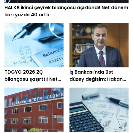
HALKB ikinci çeyrek bilançosu açıklandı! Net dönem
kârı yüzde 40 arttı
TDGYO 2026 2Ç
İş Bankası'nda üst
bilançosu şaşırttı! Net
düzey değişim: Hakan
kâr yüzde 105 bin arttı
Aran görevini
devrediyor