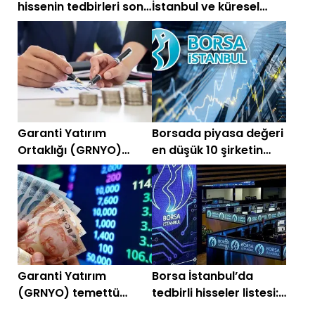
hissenin tedbirleri sona
İstanbul ve küresel
erdi!
piyasalarda gün
başlarken (29 Nisan)
Garanti Yatırım
Borsada piyasa değeri
Ortaklığı (GRNYO)
en düşük 10 şirketin
temettü kararını
güncel listesi
açıkladı
Garanti Yatırım
Borsa İstanbul’da
(GRNYO) temettü
tedbirli hisseler listesi:
dağıtacak mı?
Hangi hissede hangi