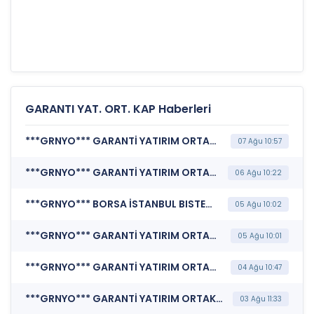
GARANTI YAT. ORT. KAP Haberleri
***GRNYO*** GARANTİ YATIRIM ORTAKLIĞI A.Ş. (Özel Durum Açıklaması (Genel))
07 Ağu 10:57
***GRNYO*** GARANTİ YATIRIM ORTAKLIĞI A.Ş. (Özel Durum Açıklaması (Genel))
06 Ağu 10:22
***GRNYO*** BORSA İSTANBUL BISTECH DEVRE KESİCİ UYGULAMASI (Pay Bazında Devre Kesici Bildirimi)
05 Ağu 10:02
***GRNYO*** GARANTİ YATIRIM ORTAKLIĞI A.Ş. (Özel Durum Açıklaması (Genel))
05 Ağu 10:01
***GRNYO*** GARANTİ YATIRIM ORTAKLIĞI A.Ş. (Özel Durum Açıklaması (Genel))
04 Ağu 10:47
***GRNYO*** GARANTİ YATIRIM ORTAKLIĞI A.Ş. (Özel Durum Açıklaması (Genel))
03 Ağu 11:33