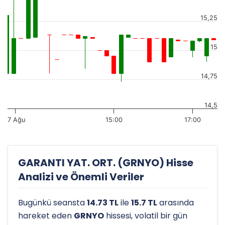
15,25
15
14,75
14,5
7 Ağu
15:00
17:00
GARANTI YAT. ORT. (GRNYO) Hisse
Analizi ve Önemli Veriler
Bugünkü seansta
14.73 TL
ile
15.7 TL
arasında
hareket eden
GRNYO
hissesi, volatil bir gün