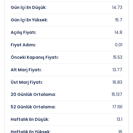
Fiyat/Kazanç (F/K):
Veri Yok
Gün İçi En Düşük:
14.73
Piyasa Değeri/Defter Değeri (PD/DD):
6.77
Gün İçi En Yüksek:
15.7
GARANTI YAT. ORT. Rekorlar ve Önemli
Açılış Fiyatı:
14.8
Seviyeler
Fiyat Adımı:
0.01
Bugün Gördüğü En Yüksek Fiyat:
15.7 TL
Önceki Kapanış Fiyatı:
15.53
Son 1 Yılın Zirvesi:
22.4 TL
Alt Marj Fiyatı:
13.77
Son 1 Yılın Dibi:
8.6 TL
Üst Marj Fiyatı:
16.83
20 Günlük Ortalama:
15.137
52 Günlük Ortalama:
17.191
Haftalık En Düşük:
13.1
Haftalık En Yüksek:
16