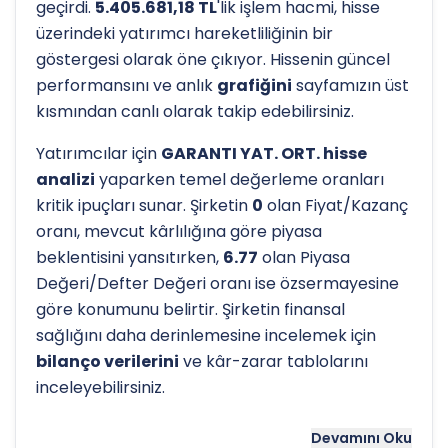
geçirdi.
5.405.681,18 TL
'lik işlem hacmi, hisse
üzerindeki yatırımcı hareketliliğinin bir
göstergesi olarak öne çıkıyor. Hissenin güncel
performansını ve anlık
grafiğini
sayfamızın üst
kısmından canlı olarak takip edebilirsiniz.
Yatırımcılar için
GARANTI YAT. ORT. hisse
analizi
yaparken temel değerleme oranları
kritik ipuçları sunar. Şirketin
0
olan Fiyat/Kazanç
oranı, mevcut kârlılığına göre piyasa
beklentisini yansıtırken,
6.77
olan Piyasa
Değeri/Defter Değeri oranı ise özsermayesine
göre konumunu belirtir. Şirketin finansal
sağlığını daha derinlemesine incelemek için
bilanço verilerini
ve kâr-zarar tablolarını
inceleyebilirsiniz.
Hissenin uzun vadeli trendini ve potansiyel
Devamını Oku