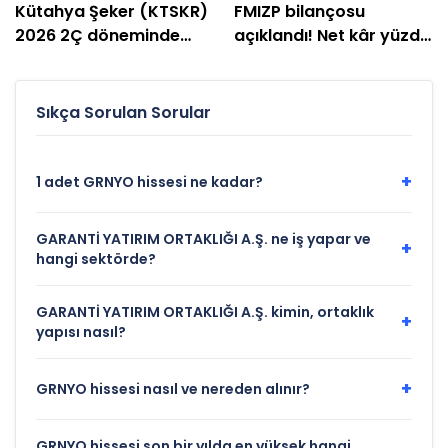
Kütahya Şeker (KTSKR)
FMIZP bilançosu
2026 2Ç döneminde
açıklandı! Net kâr yüzde
zarar etti
239 arttı
Sıkça Sorulan Sorular
+
1 adet GRNYO hissesi ne kadar?
GARANTİ YATIRIM ORTAKLIĞI A.Ş. ne iş yapar ve
+
hangi sektörde?
GARANTİ YATIRIM ORTAKLIĞI A.Ş. kimin, ortaklık
+
yapısı nasıl?
+
GRNYO hissesi nasıl ve nereden alınır?
GRNYO hissesi son bir yılda en yüksek hangi