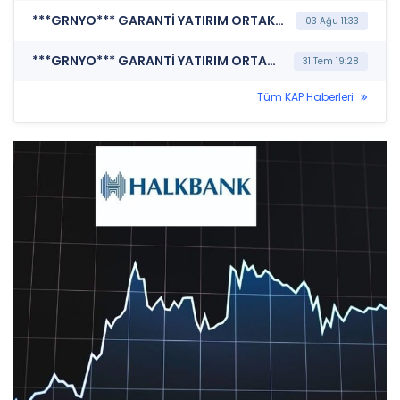
***GRNYO*** GARANTİ YATIRIM ORTAKLIĞI A.Ş. (Haftalık Rapor)
03 Ağu 11:33
***GRNYO*** GARANTİ YATIRIM ORTAKLIĞI A.Ş. (Performans Sunuş Raporu)
31 Tem 19:28
Tüm KAP Haberleri