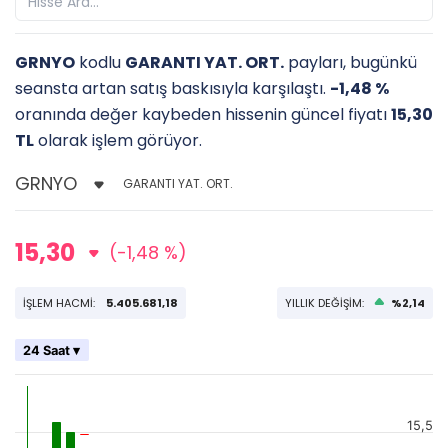
GRNYO
kodlu
GARANTI YAT. ORT.
payları, bugünkü
seansta artan satış baskısıyla karşılaştı.
-1,48 %
oranında değer kaybeden hissenin güncel fiyatı
15,30
TL
olarak işlem görüyor.
GARANTI YAT. ORT.
15,30
(-1,48 %)
İŞLEM HACMİ:
5.405.681,18
YILLIK DEĞİŞİM:
%2,14
24 Saat ▾
15,5