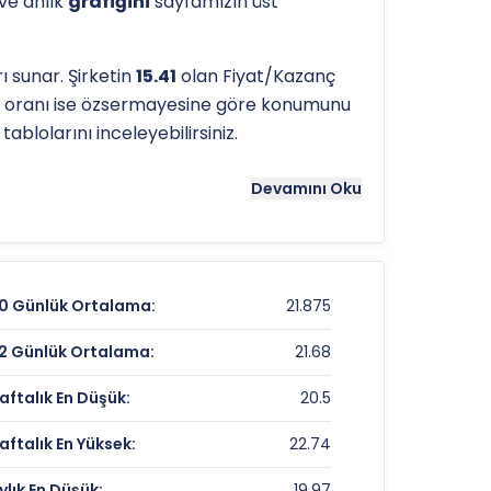
 ve anlık
grafiğini
sayfamızın üst
 sunar. Şirketin
15.41
olan Fiyat/Kazanç
i oranı ise özsermayesine göre konumunu
ablolarını inceleyebilirsiniz.
tergeleri önemli bir araçtır. Hissenin
Devamını Oku
 referans noktaları olarak kullanılır.
0 Günlük Ortalama:
21.875
21,38 TL
2 Günlük Ortalama:
21.68
-0,09%
aftalık En Düşük:
20.5
%63,21
aftalık En Yüksek:
22.74
ylık En Düşük:
19.97