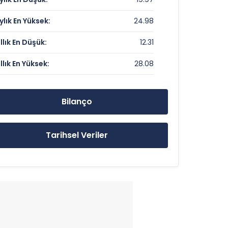
15.41
ylık En Yüksek:
24.98
3.93
ıllık En Düşük:
12.31
ıllık En Yüksek:
28.08
21.8 TL
28.08 TL
Bilanço
12.31 TL
Tarihsel Veriler