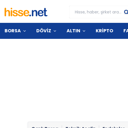
BORSA
DÖVİZ
ALTIN
KRİPTO
F