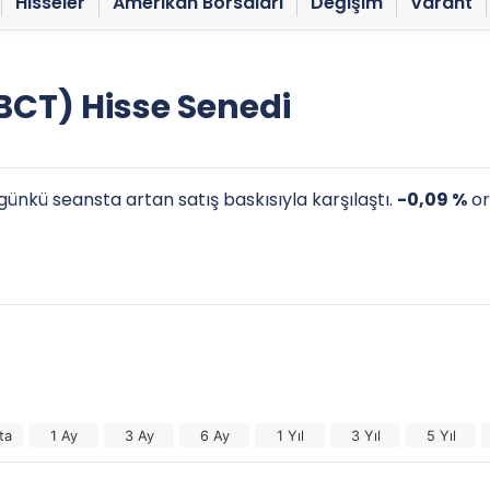
Hisseler
Amerikan Borsaları
Değişim
Varant
CT) Hisse Senedi
günkü seansta artan satış baskısıyla karşılaştı.
-0,09 %
or
ta
1 Ay
3 Ay
6 Ay
1 Yıl
3 Yıl
5 Yıl