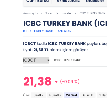
Canlı Borsa
Teknik Analiz
Endeksler
Anasayfa
Borsa
Hisseler
ICBC TURKEY BANK
ICBC TURKEY BANK (ICB
ICBC TURKEY BANK
·
BANKALAR
ICBCT
kodlu
ICBC TURKEY BANK
payları, bu
fiyatı
21,38 TL
olarak işlem görüyor.
ICBC TURKEY BANK
21,38
(-0,09 %)
Özel
Saatlik
4 Saatlik
24 Saat
Günlük
1 Haf