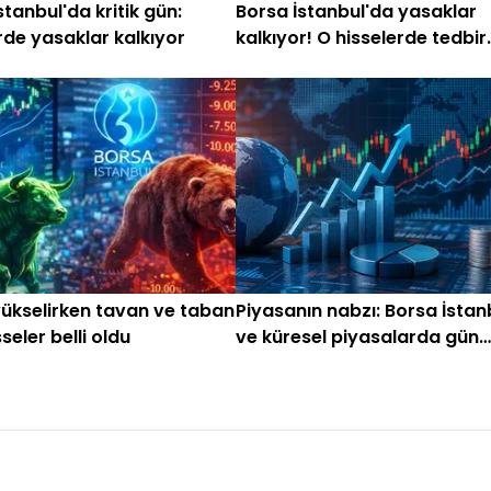
stanbul'da kritik gün:
Borsa İstanbul'da yasaklar
rde yasaklar kalkıyor
kalkıyor! O hisselerde tedbir
olmayacak
ükselirken tavan ve taban
Piyasanın nabzı: Borsa İstan
seler belli oldu
ve küresel piyasalarda gün
başlarken (1 Haziran)