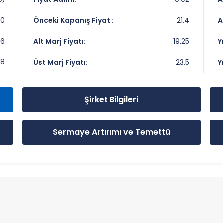
00
Önceki Kapanış Fiyatı:
21.4
A
76
Alt Marj Fiyatı:
19.25
Y
i Seviyeler
38
Üst Marj Fiyatı:
23.5
Y
Şirket Bilgileri
Sermaye Artırımı ve Temettü