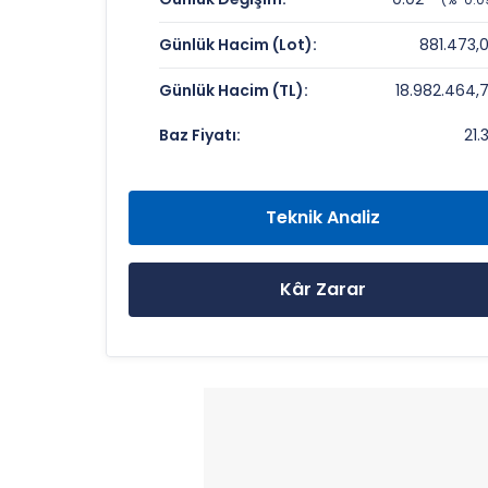
Fiyat/Kazanç (F/K):
Günlük Hacim (Lot):
881.473,
Piyasa Değeri/Defter Değeri (PD/DD):
Günlük Hacim (TL):
18.982.464,
ICBC TURKEY BANK Rekorlar ve Öneml
Baz Fiyatı:
21.
Bugün Gördüğü En Yüksek Fiyat:
Son 1 Yılın Zirvesi:
Teknik Analiz
Son 1 Yılın Dibi:
Kâr Zarar