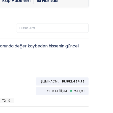
Kap Haberleri
Isı Haritası
anında değer kaybeden hissenin güncel
İŞLEM HACMİ:
18.982.464,76
YILLIK DEĞİŞİM:
%63,21
Tümü