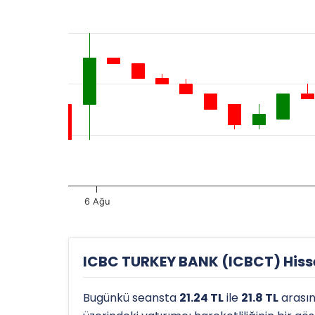
6 Ağu
ICBC TURKEY BANK (ICBCT) Hisse 
Bugünkü seansta
21.24 TL
ile
21.8 TL
arası