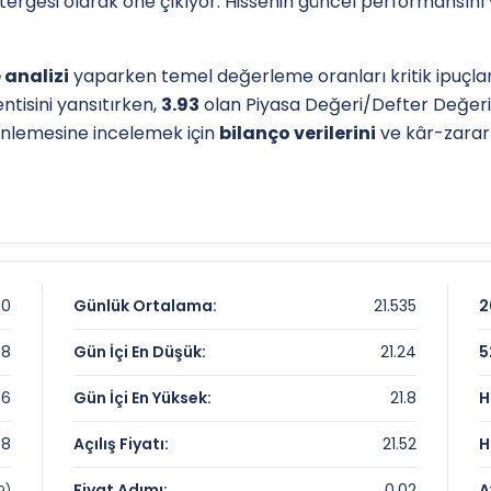
östergesi olarak öne çıkıyor. Hissenin güncel performansını
 analizi
yaparken temel değerleme oranları kritik ipuçları
ntisini yansıtırken,
3.93
olan Piyasa Değeri/Defter Değer
erinlemesine incelemek için
bilanço verilerini
ve kâr-zarar t
l destek-direnç seviyelerini anlamak için
teknik analiz
gös
L
olan dip seviyesi, analistlerin
hedef fiyat
belirlemelerinde
knik analiz sayfamızdan
ulaşabilirsiniz.
rnesi
90
Günlük Ortalama:
21.535
2
38
Gün İçi En Düşük:
21.24
5
36
Gün İçi En Yüksek:
21.8
H
38
Açılış Fiyatı:
21.52
H
nları
Fiyat Adımı:
0.02
A
9)