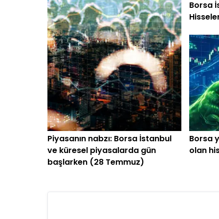
Borsa İ
Hissele
Piyasanın nabzı: Borsa İstanbul
Borsa y
ve küresel piyasalarda gün
olan his
başlarken (28 Temmuz)