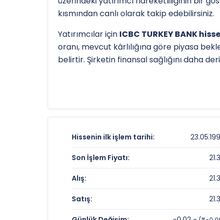
üzerindeki yatırımcı hareketliliğinin bir g
kısmından canlı olarak takip edebilirsiniz.
Yatırımcılar için
ICBC TURKEY BANK hisse
oranı, mevcut kârlılığına göre piyasa bekle
belirtir. Şirketin finansal sağlığını daha d
Hissenin uzun vadeli trendini ve potansiye
28.08 TL
olan 52 haftalık zirvesi ve
12.31 T
ICBCT
için detaylı indikatör analizlerine
te
ICBC TURKEY BANK Fiyat ve Getiri Ka
Hissenin ilk işlem tarihi:
23.05.19
Anlık Fiyat:
Son İşlem Fiyatı:
21.
Günlük Değişim:
Alış:
21.
Yıllık Getiri:
Satış:
21.
ICBC TURKEY BANK Değerleme Çarpa
Günlük Değişim:
-0.02 -
(%-0.0