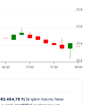
21,8
21,6
21,4
21,2
16:30
17:00
17:30
18:00
982.464,76 TL
'lik işlem hacmi, hisse