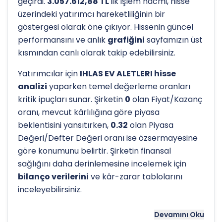
geçirdi.
3.057.612,88 TL
'lik işlem hacmi, hisse
üzerindeki yatırımcı hareketliliğinin bir
göstergesi olarak öne çıkıyor. Hissenin güncel
performansını ve anlık
grafiğini
sayfamızın üst
kısmından canlı olarak takip edebilirsiniz.
Yatırımcılar için
IHLAS EV ALETLERI hisse
analizi
yaparken temel değerleme oranları
kritik ipuçları sunar. Şirketin
0
olan Fiyat/Kazanç
oranı, mevcut kârlılığına göre piyasa
beklentisini yansıtırken,
0.32
olan Piyasa
Değeri/Defter Değeri oranı ise özsermayesine
göre konumunu belirtir. Şirketin finansal
sağlığını daha derinlemesine incelemek için
bilanço verilerini
ve kâr-zarar tablolarını
inceleyebilirsiniz.
Hissenin uzun vadeli trendini ve potansiyel
Devamını Oku