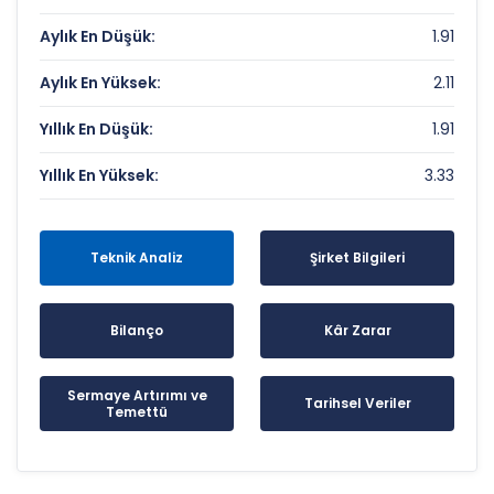
Aylık En Düşük:
1.91
Aylık En Yüksek:
2.11
Yıllık En Düşük:
1.91
Yıllık En Yüksek:
3.33
Teknik Analiz
Şirket Bilgileri
Bilanço
Kâr Zarar
Sermaye Artırımı ve
Tarihsel Veriler
Temettü