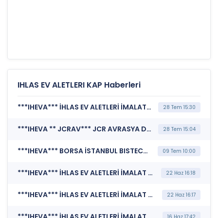
IHLAS EV ALETLERI KAP Haberleri
***IHEVA*** İHLAS EV ALETLERİ İMALAT SANAYİ VE TİCARET A.Ş. (Kurumsal Yönetim İlkelerine Uyum Derecelendirmesi)
28 Tem 15:30
***IHEVA ** JCRAV*** JCR AVRASYA DERECELENDİRME A.Ş. (Kurumsal Yönetim İlkelerine Uyum Derecelendirmesi)
28 Tem 15:04
***IHEVA*** BORSA İSTANBUL BISTECH DEVRE KESİCİ UYGULAMASI (Pay Bazında Devre Kesici Bildirimi)
09 Tem 10:00
***IHEVA*** İHLAS EV ALETLERİ İMALAT SANAYİ VE TİCARET A.Ş. (Bağımsız Denetim Kuruluşunun Belirlenmesi)
22 Haz 16:18
***IHEVA*** İHLAS EV ALETLERİ İMALAT SANAYİ VE TİCARET A.Ş. (Genel Kurul İşlemlerine İlişkin Bildirim)
22 Haz 16:17
***IHEVA*** İHLAS EV ALETLERİ İMALAT SANAYİ VE TİCARET A.Ş. (Kar Payı Dağıtım İşlemlerine İlişkin Bildirim)
16 Haz 17:42