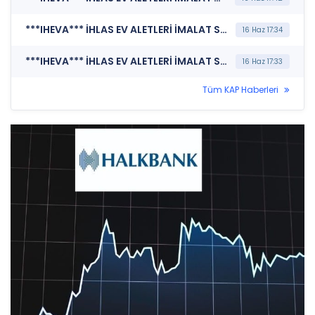
***IHEVA*** İHLAS EV ALETLERİ İMALAT SANAYİ VE TİCARET A.Ş. (Bağımsız Denetim Kuruluşunun Belirlenmesi)
16 Haz 17:34
***IHEVA*** İHLAS EV ALETLERİ İMALAT SANAYİ VE TİCARET A.Ş. (Bağımsız Denetim Kuruluşunun Belirlenmesi)
16 Haz 17:33
Tüm KAP Haberleri