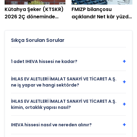
Kütahya Şeker (KTSKR)
FMIZP bilançosu
2026 2Ç döneminde
açıklandı! Net kâr yüzde
zarar etti
239 arttı
Sıkça Sorulan Sorular
+
1 adet IHEVA hissesi ne kadar?
İHLAS EV ALETLERİ İMALAT SANAYİ VE TİCARET A.Ş.
+
ne iş yapar ve hangi sektörde?
İHLAS EV ALETLERİ İMALAT SANAYİ VE TİCARET A.Ş.
+
kimin, ortaklık yapısı nasıl?
+
IHEVA hissesi nasıl ve nereden alınır?