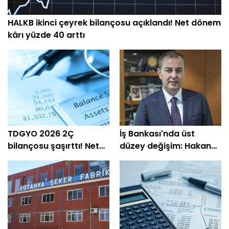
HALKB ikinci çeyrek bilançosu açıklandı! Net dönem
kârı yüzde 40 arttı
TDGYO 2026 2Ç
İş Bankası'nda üst
bilançosu şaşırttı! Net
düzey değişim: Hakan
kâr yüzde 105 bin arttı
Aran görevini
devrediyor