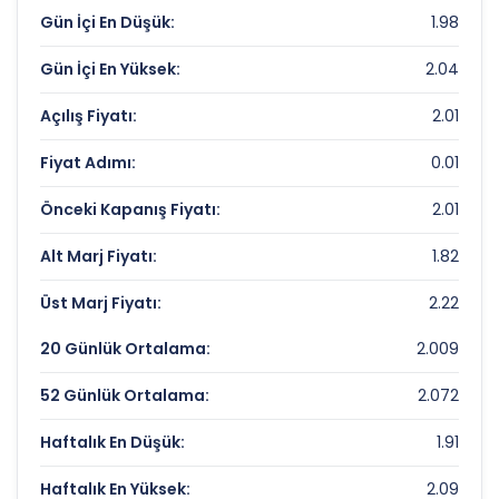
Piyasa Değeri/Defter Değeri (PD/DD):
0.32
Gün İçi En Düşük:
1.98
IHLAS EV ALETLERI Rekorlar ve Önemli
Gün İçi En Yüksek:
2.04
Seviyeler
Açılış Fiyatı:
2.01
Bugün Gördüğü En Yüksek Fiyat:
2.04 TL
Fiyat Adımı:
0.01
Son 1 Yılın Zirvesi:
3.33 TL
Önceki Kapanış Fiyatı:
2.01
Son 1 Yılın Dibi:
1.91 TL
Alt Marj Fiyatı:
1.82
Üst Marj Fiyatı:
2.22
20 Günlük Ortalama:
2.009
52 Günlük Ortalama:
2.072
Haftalık En Düşük:
1.91
Haftalık En Yüksek:
2.09