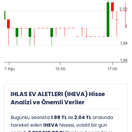
2,02
2
1,98
1,96
7 Ağu
15:00
17:00
IHLAS EV ALETLERI (IHEVA) Hisse
Analizi ve Önemli Veriler
Bugünkü seansta
1.98 TL
ile
2.04 TL
arasında
hareket eden
IHEVA
hissesi, volatil bir gün