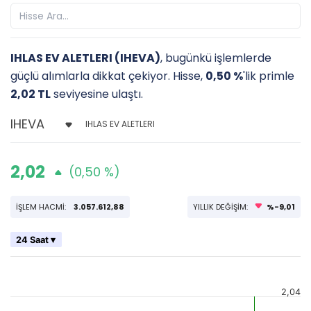
IHLAS EV ALETLERI (IHEVA)
, bugünkü işlemlerde
güçlü alımlarla dikkat çekiyor. Hisse,
0,50 %
'lik primle
2,02 TL
seviyesine ulaştı.
IHLAS EV ALETLERI
2,02
(0,50 %)
İŞLEM HACMİ:
3.057.612,88
YILLIK DEĞİŞİM:
%-9,01
24 Saat ▾
2,04