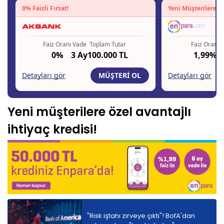
Yeni müşterilere özel avantajlı
ihtiyaç kredisi!
"Risk iştahı zirveye çıktı"! BofA'dan