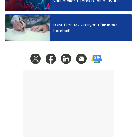
yatırımcılara "temkinli olun" uyarısı
FONET'ten 137,7 milyon TL'lik ihale
hamlesi!