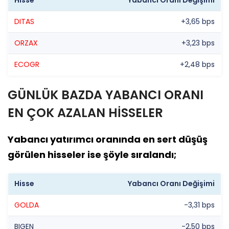
DITAS
+3,65 bps
ORZAX
+3,23 bps
ECOGR
+2,48 bps
GÜNLÜK BAZDA YABANCI ORANI
EN ÇOK AZALAN HİSSELER
Yabancı yatırımcı oranında en sert düşüş
görülen hisseler ise şöyle sıralandı;
Hisse
Yabancı Oranı Değişimi
GOLDA
-3,31 bps
BIGEN
-2,50 bps