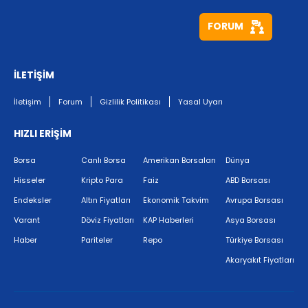
FORUM
İLETİŞİM
İletişim
Forum
Gizlilik Politikası
Yasal Uyarı
HIZLI ERİŞİM
Borsa
Canlı Borsa
Amerikan Borsaları
Dünya
Hisseler
Kripto Para
Faiz
ABD Borsası
Endeksler
Altın Fiyatları
Ekonomik Takvim
Avrupa Borsası
Varant
Döviz Fiyatları
KAP Haberleri
Asya Borsası
Haber
Pariteler
Repo
Türkiye Borsası
Akaryakıt Fiyatları