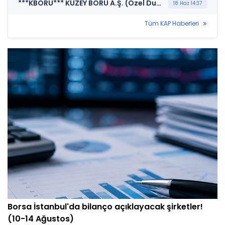
***KBORU*** KUZEY BORU A.Ş. (Özel Durum Açıklaması (Genel))
18 Haz 14:37
Tüm KAP Haberleri
Borsa İstanbul'da bilanço açıklayacak şirketler!
(10-14 Ağustos)