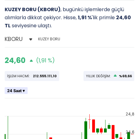
KUZEY BORU (KBORU)
, bugünkü işlemlerde güçlü
alımlarla dikkat çekiyor. Hisse,
1,91 %
'lik primle
24,60
TL
seviyesine ulaştı.
KUZEY BORU
24,60
(1,91 %)
İŞLEM HACMİ:
212.555.111,10
YILLIK DEĞİŞİM:
%69,66
24 Saat ▾
24,8
24,6