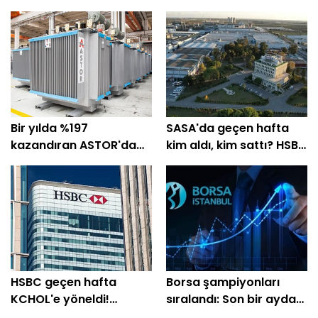
Bir yılda %197
SASA'da geçen hafta
kazandıran ASTOR'da
kim aldı, kim sattı? HSBC
geçen hafta BofA %21
%64'ünü topladı
pay aldı!
HSBC geçen hafta
Borsa şampiyonları
KCHOL'e yöneldi!
sıralandı: Son bir ayda
THYAO'da 1,37 milyar TL
üç haneli getiri sağladı