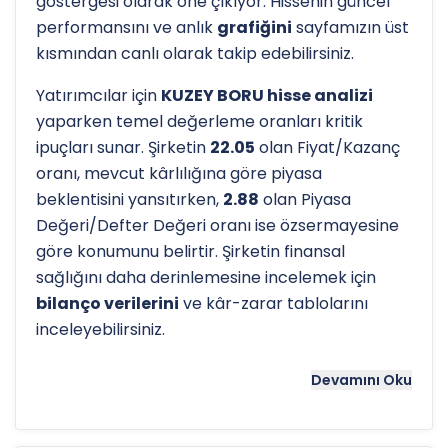
göstergesi olarak öne çıkıyor. Hissenin güncel
performansını ve anlık
grafiğini
sayfamızın üst
kısmından canlı olarak takip edebilirsiniz.
Yatırımcılar için
KUZEY BORU hisse analizi
yaparken temel değerleme oranları kritik
ipuçları sunar. Şirketin
22.05
olan Fiyat/Kazanç
oranı, mevcut kârlılığına göre piyasa
beklentisini yansıtırken,
2.88
olan Piyasa
Değeri/Defter Değeri oranı ise özsermayesine
göre konumunu belirtir. Şirketin finansal
sağlığını daha derinlemesine incelemek için
bilanço verilerini
ve kâr-zarar tablolarını
inceleyebilirsiniz.
Hissenin uzun vadeli trendini ve potansiyel
Devamını Oku
destek-direnç seviyelerini anlamak için
teknik
analiz
göstergeleri önemli bir araçtır. Hissenin