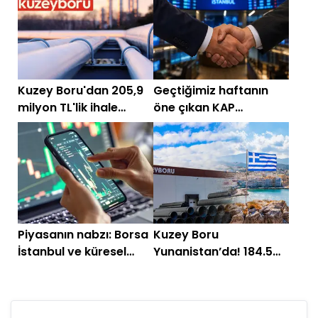
Temmuz)
Kuzey Boru'dan 205,9
Geçtiğimiz haftanın
milyon TL'lik ihale
öne çıkan KAP
başarısı
bildirimleri! Milyonluk
imzalar
Piyasanın nabzı: Borsa
Kuzey Boru
İstanbul ve küresel
Yunanistan’da! 184.5
piyasalarda gün
milyon liralık dev
başlarken (16
ihracat
Temmuz)