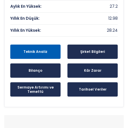
Aylık En Yüksek:
27.2
Yıllık En Düşük:
12.98
Yıllık En Yüksek:
28.24
Teknik Analiz
Şirket Bilgileri
Bilanço
Kâr Zarar
Sermaye Artırımı ve
Tarihsel Veriler
Temettü