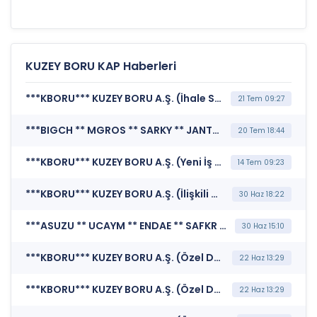
KUZEY BORU KAP Haberleri
***KBORU*** KUZEY BORU A.Ş. (İhale Süreci / Sonucu)
21 Tem 09:27
***BIGCH ** MGROS ** SARKY ** JANTS ** SDTTR ** AVPGY ** GIPTA ** OSMEN ** ISDMR ** MSGYO ** ALARK ** DOHOL ** KBORU ** AZTEK ** AEFES ** BVSAN ** GENTS ** TEZOL ** AKSGY ** TABGD ** TRCAS ** ENERY ** AYGAZ ** NETCD ** ECZYT*** BORSA İSTANBUL A.Ş. (BIST Pay Endeksleri)
20 Tem 18:44
***KBORU*** KUZEY BORU A.Ş. (Yeni İş İlişkisi)
14 Tem 09:23
***KBORU*** KUZEY BORU A.Ş. (İlişkili Taraf İşlemleri)
30 Haz 18:22
***ASUZU ** UCAYM ** ENDAE ** SAFKR ** IHYAY ** NETCD ** MERIT ** TARKM ** CGCAM ** YATAS ** KBORU ** PSDTC*** BORSA İSTANBUL A.Ş. (Endeks Şirketlerinde Değişiklik)
30 Haz 15:10
***KBORU*** KUZEY BORU A.Ş. (Özel Durum Açıklaması (Genel))
22 Haz 13:29
***KBORU*** KUZEY BORU A.Ş. (Özel Durum Açıklaması (Genel))
22 Haz 13:29