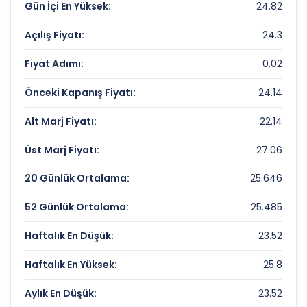
Gün İçi En Yüksek:
24.82
KUZEY BORU Rekorlar ve Önemli Seviyeler
Açılış Fiyatı:
24.3
Bugün Gördüğü En Yüksek Fiyat:
24.82 TL
Fiyat Adımı:
0.02
Son 1 Yılın Zirvesi:
28.24 TL
Önceki Kapanış Fiyatı:
24.14
Son 1 Yılın Dibi:
12.98 TL
Alt Marj Fiyatı:
22.14
Üst Marj Fiyatı:
27.06
20 Günlük Ortalama:
25.646
52 Günlük Ortalama:
25.485
Haftalık En Düşük:
23.52
Haftalık En Yüksek:
25.8
Aylık En Düşük:
23.52