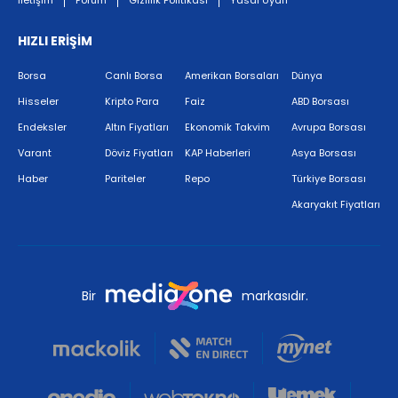
İletişim
Forum
Gizlilik Politikası
Yasal Uyarı
HIZLI ERİŞİM
Borsa
Canlı Borsa
Amerikan Borsaları
Dünya
Hisseler
Kripto Para
Faiz
ABD Borsası
Endeksler
Altın Fiyatları
Ekonomik Takvim
Avrupa Borsası
Varant
Döviz Fiyatları
KAP Haberleri
Asya Borsası
Haber
Pariteler
Repo
Türkiye Borsası
Akaryakıt Fiyatları
Bir
markasıdır.