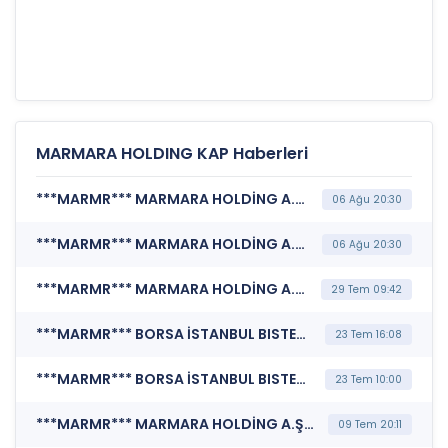
MARMARA HOLDING KAP Haberleri
***MARMR*** MARMARA HOLDİNG A.Ş. (Şirket Genel Bilgi Formu)
06 Ağu 20:30
***MARMR*** MARMARA HOLDİNG A.Ş. (Özel Durum Açıklaması (Genel))
06 Ağu 20:30
***MARMR*** MARMARA HOLDİNG A.Ş. (Finansal Duran Varlık Satışı)
29 Tem 09:42
***MARMR*** BORSA İSTANBUL BISTECH DEVRE KESİCİ UYGULAMASI (Pay Bazında Devre Kesici Bildirimi)
23 Tem 16:08
***MARMR*** BORSA İSTANBUL BISTECH DEVRE KESİCİ UYGULAMASI (Pay Bazında Devre Kesici Bildirimi)
23 Tem 10:00
***MARMR*** MARMARA HOLDİNG A.Ş. (Şirket Genel Bilgi Formu)
09 Tem 20:11