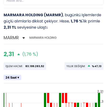
MARMARA HOLDING (MARMR)
, bugünkü işlemlerde
güçlü alımlarla dikkat çekiyor. Hisse,
1,76 %
'lik primle
2,31 TL
seviyesine ulaştı.
MARMARA HOLDING
2,31
(1,76 %)
İŞLEM HACMİ:
83.199.283,52
YILLIK DEĞİŞİM:
%47,13
24 Saat ▾
2,31
2,3