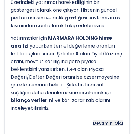
üzerindeki yatırımcı hareketliliğinin bir
göstergesi olarak öne çıkıyor. Hissenin güncel
performansını ve anlık
grafiğini
sayfamızın üst
kısmından canlı olarak takip edebilirsiniz.
Yatırımcılar için
MARMARA HOLDING hisse
analizi
yaparken temel değerleme oranları
kritik ipuçları sunar. Şirketin
0
olan Fiyat/Kazanç
oranı, mevcut kârlılığına göre piyasa
beklentisini yansıtırken,
1.44
olan Piyasa
Değeri/Defter Değeri oranı ise özsermayesine
göre konumunu belirtir. Şirketin finansal
sağlığını daha derinlemesine incelemek için
bilanço verilerini
ve kâr-zarar tablolarını
inceleyebilirsiniz.
Hissenin uzun vadeli trendini ve potansiyel
Devamını Oku
destek-direnç seviyelerini anlamak için
teknik