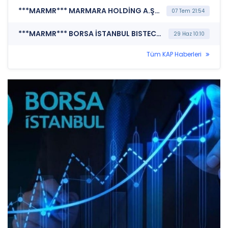
***MARMR*** MARMARA HOLDİNG A.Ş. (Özel Durum Açıklaması (Genel))
07 Tem 21:54
***MARMR*** BORSA İSTANBUL BISTECH DEVRE KESİCİ UYGULAMASI (Pay Bazında Devre Kesici Bildirimi)
29 Haz 10:10
Tüm KAP Haberleri