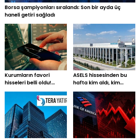
Borsa şampiyonları sıralandı: Son bir ayda üç
haneli getiri sağladı
Kurumların favori
ASELS hissesinden bu
hisseleri belli oldu!
hafta kim aldı, kim
Yüzde 200'e yakın getiri
sattı?
bekleniyor