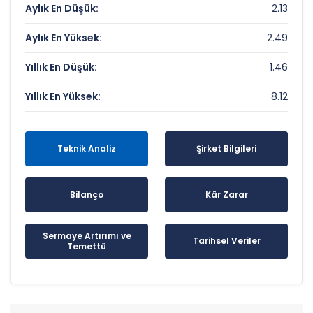
Aylık En Düşük:
2.13
Aylık En Yüksek:
2.49
Yıllık En Düşük:
1.46
Yıllık En Yüksek:
8.12
Teknik Analiz
Şirket Bilgileri
Bilanço
Kâr Zarar
Sermaye Artırımı ve
Tarihsel Veriler
Temettü