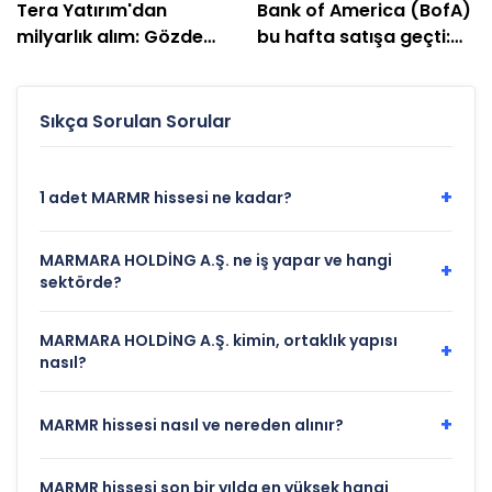
Tera Yatırım'dan
Bank of America (BofA)
milyarlık alım: Gözde
bu hafta satışa geçti:
hisseleri belli oldu
EREGL ve SASA listede
Sıkça Sorulan Sorular
+
1 adet MARMR hissesi ne kadar?
MARMARA HOLDİNG A.Ş. ne iş yapar ve hangi
+
sektörde?
MARMARA HOLDİNG A.Ş. kimin, ortaklık yapısı
+
nasıl?
+
MARMR hissesi nasıl ve nereden alınır?
MARMR hissesi son bir yılda en yüksek hangi