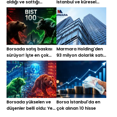
aldığı ve sattığı
İstanbul ve küresel
hisseler belli oldu!
piyasalarda gün
başlarken (30
Temmuz)
Borsada satış baskısı
Marmara Holding'den
sürüyor! İşte en çok
93 milyon dolarlık satış
yükselen ve düşen
kararı!
hisseler
Borsada yükselen ve
Borsa İstanbul'da en
düşenler belli oldu: Yeni
çok alınan 10 hisse
halka arzlar dikkat