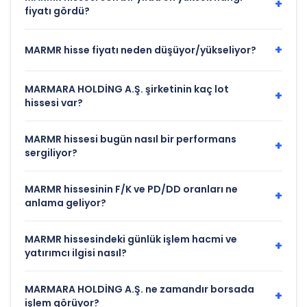
+
fiyatı gördü?
+
MARMR hisse fiyatı neden düşüyor/yükseliyor?
MARMARA HOLDİNG A.Ş. şirketinin kaç lot
+
hissesi var?
MARMR hissesi bugün nasıl bir performans
+
sergiliyor?
MARMR hissesinin F/K ve PD/DD oranları ne
+
anlama geliyor?
MARMR hissesindeki günlük işlem hacmi ve
+
yatırımcı ilgisi nasıl?
MARMARA HOLDİNG A.Ş. ne zamandır borsada
+
işlem görüyor?