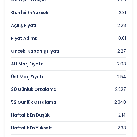
Fiyat/Kazanç (F/K):
Veri Yok
Gün İçi En Yüksek:
2.31
Piyasa Değeri/Defter Değeri (PD/DD):
1.44
Açılış Fiyatı:
2.28
MARMARA HOLDING Rekorlar ve Önemli
Fiyat Adımı:
0.01
Seviyeler
Önceki Kapanış Fiyatı:
2.27
Bugün Gördüğü En Yüksek Fiyat:
2.31 TL
Alt Marj Fiyatı:
2.08
Son 1 Yılın Zirvesi:
8.12 TL
Üst Marj Fiyatı:
2.54
Son 1 Yılın Dibi:
1.46 TL
20 Günlük Ortalama:
2.227
52 Günlük Ortalama:
2.348
Haftalık En Düşük:
2.14
Haftalık En Yüksek:
2.38