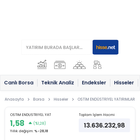
Canlı Borsa
Teknik Analiz
Endeksler
Hisseler
Anasayfa
Borsa
Hisseler
OSTİM ENDÜSTRİYEL YATIRIMLAR VE 
OSTIM ENDUSTRIYEL YAT
Toplam İşlem Hacmi
1,58
(%1,28)
13.636.232,98
Yıllık değişim:
%-28,18