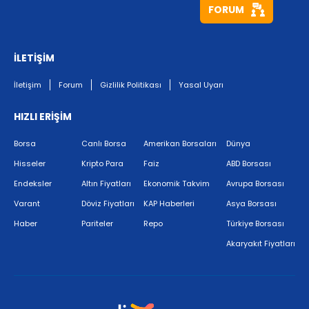
FORUM
İLETİŞİM
İletişim
Forum
Gizlilik Politikası
Yasal Uyarı
HIZLI ERİŞİM
Borsa
Canlı Borsa
Amerikan Borsaları
Dünya
Hisseler
Kripto Para
Faiz
ABD Borsası
Endeksler
Altın Fiyatları
Ekonomik Takvim
Avrupa Borsası
Varant
Döviz Fiyatları
KAP Haberleri
Asya Borsası
Haber
Pariteler
Repo
Türkiye Borsası
Akaryakıt Fiyatları