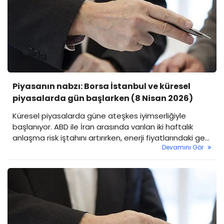
Piyasanın nabzı: Borsa İstanbul ve küresel
piyasalarda gün başlarken (8 Nisan 2026)
Küresel piyasalarda güne ateşkes iyimserliğiyle
başlanıyor. ABD ile İran arasında varılan iki haftalık
anlaşma risk iştahını artırırken, enerji fiyatlarındaki geri
Devamını Gör
çekilme ve zayıflayan doların etkisiyle piyasalarda
alıcılı seyir öne çıkıyor. Gözler bir yandan ABD’den
gelecek FOMC tutanakları ve TÜFE verilerine çevrilirken,
Borsa İstanbul’da da güne pozitif başlangıç beklentisi
dikkat çekiyor.