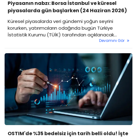
Piyasanın nabzı: Borsa İstanbul ve küresel
piyasalarda gün başlarken (24 Haziran 2026)
Küresel piyasalarda veri gündemi yoğun seyrini
korurken, yatırımcıların odağında bugün Türkiye
İstatistik Kurumu (TÜİK) tarafından açıklanacak
Devamını Gör
Hizmet, Perakende Ticaret ve İnşaat Güven
Endeksleri yer alıyor. Borsa İstanbul'un güne yatay bir
başlangıç yapması bekleniyor.
OSTIM'de %35 bedelsiz için tarih belli oldu! İşte