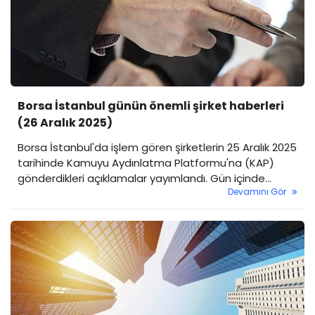
Borsa İstanbul günün önemli şirket haberleri
(26 Aralık 2025)
Borsa İstanbul'da işlem gören şirketlerin 25 Aralık 2025
tarihinde Kamuyu Aydınlatma Platformu'na (KAP)
gönderdikleri açıklamalar yayımlandı. Gün içinde
Devamını Gör
çeşitli şirketlerde sözleşme imzaları, yatırım kararları,
pay satışları, borçlanma aracı ihraçları ve sermaye
artırımı gibi birçok önemli gelişme öne çıktı. İşte 25
Aralık 2025 tarihli şirket duyurularından öne çıkan
başlıklar…