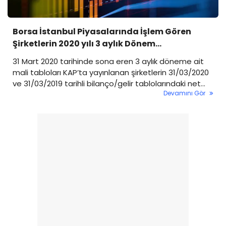
Borsa İstanbul Piyasalarında İşlem Gören
Şirketlerin 2020 yılı 3 aylık Dönem
Karları/Zararları
31 Mart 2020 tarihinde sona eren 3 aylık döneme ait
mali tabloları KAP’ta yayınlanan şirketlerin 31/03/2020
ve 31/03/2019 tarihli bilanço/gelir tablolarındaki net
Devamını Gör
dönem kar/zarar rakamları aşağıda gösterilmektedir.
Şirket Adı 31.03.2020 31.03.2019 —————- ———- ———-
Acıselsan Acıpayam Selüloz 1.341.143 875.356 Adana
Çimento 23.765.791 46.910.343 K Adel Kalemcilik
-83.000 3.299.000 Adese -5.278.000 -29.248.000 K
Afyon Çimento -11.967.781...