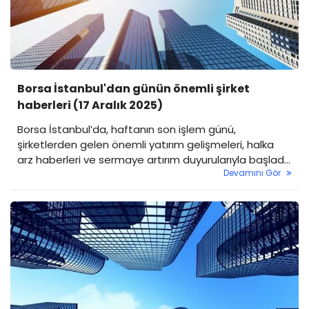
Borsa İstanbul'dan günün önemli şirket
haberleri (17 Aralık 2025)
Borsa İstanbul’da, haftanın son işlem günü,
şirketlerden gelen önemli yatırım gelişmeleri, halka
arz haberleri ve sermaye artırım duyurularıyla başladı.
Devamını Gör
Hisseleri Borsa İstanbul’da işlemlere açık olan şirketler,
Kamuyu Aydınlatma Platformu (KAP) duyurularıyla
öne çıktı. İşte Borsa İstanbul’dan şirket haberleri…