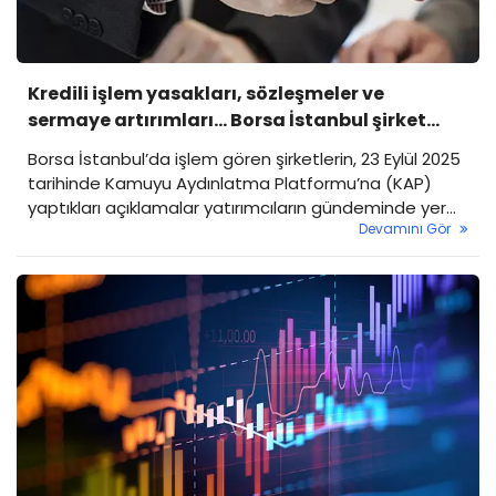
Kredili işlem yasakları, sözleşmeler ve
sermaye artırımları... Borsa İstanbul şirket
haberleri (24 Eylül 2025)
Borsa İstanbul’da işlem gören şirketlerin, 23 Eylül 2025
tarihinde Kamuyu Aydınlatma Platformu’na (KAP)
yaptıkları açıklamalar yatırımcıların gündeminde yer
Devamını Gör
aldı. Kredili işlem yasaklarından yeni sözleşmelere,
kredi notu revizyonlarından sermaye artırımlarına
kadar birçok önemli gelişme paylaşıldı. İşte öne çıkan
duyurular…