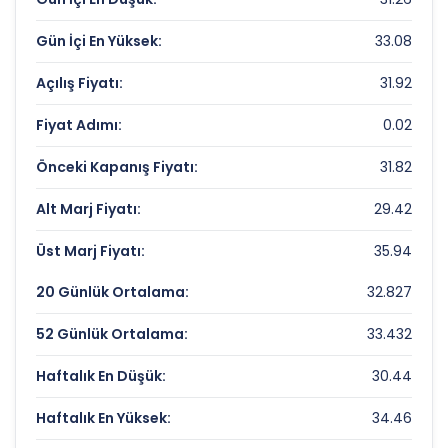
PC ILETISIM MEDYA Rekorlar ve Önemli
Gün İçi En Yüksek:
33.08
Seviyeler
Açılış Fiyatı:
31.92
Bugün Gördüğü En Yüksek Fiyat:
33.08 TL
Fiyat Adımı:
0.02
Son 1 Yılın Zirvesi:
40.18 TL
Önceki Kapanış Fiyatı:
31.82
Son 1 Yılın Dibi:
18.59 TL
Alt Marj Fiyatı:
29.42
Üst Marj Fiyatı:
35.94
20 Günlük Ortalama:
32.827
52 Günlük Ortalama:
33.432
Haftalık En Düşük:
30.44
Haftalık En Yüksek:
34.46