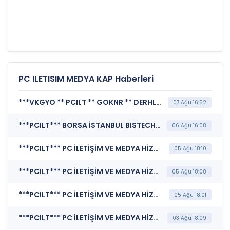
PC ILETISIM MEDYA KAP Haberleri
***VKGYO ** PCILT ** GOKNR ** DERHL*** BORSA İSTANBUL A.Ş. (Hak Kullanımı)
07 Ağu 16:52
***PCILT*** BORSA İSTANBUL BISTECH DEVRE KESİCİ UYGULAMASI (Pay Bazında Devre Kesici Bildirimi)
06 Ağu 16:08
***PCILT*** PC İLETİŞİM VE MEDYA HİZMETLERİ SANAYİ TİCARET A.Ş. (Bağımsız Denetim Kuruluşunun Belirlenmesi)
05 Ağu 18:10
***PCILT*** PC İLETİŞİM VE MEDYA HİZMETLERİ SANAYİ TİCARET A.Ş. (Kar Payı Dağıtım İşlemlerine İlişkin Bildirim)
05 Ağu 18:08
***PCILT*** PC İLETİŞİM VE MEDYA HİZMETLERİ SANAYİ TİCARET A.Ş. (Genel Kurul İşlemlerine İlişkin Bildirim)
05 Ağu 18:01
***PCILT*** PC İLETİŞİM VE MEDYA HİZMETLERİ SANAYİ TİCARET A.Ş. (Yeni İş İlişkisi)
03 Ağu 18:09