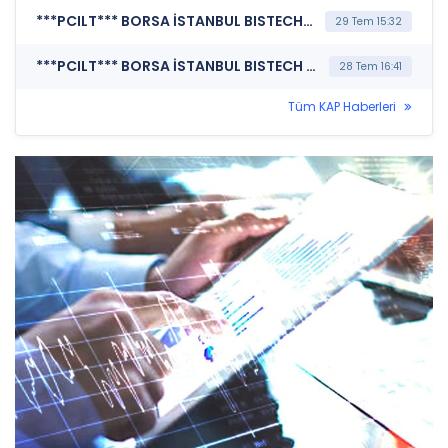
***PCILT*** BORSA İSTANBUL BISTECH DEVRE KESİCİ UYGULAMASI (Pay Bazında Devre Kesici Bildirimi)
29 Tem 15:32
***PCILT*** BORSA İSTANBUL BISTECH DEVRE KESİCİ UYGULAMASI (Pay Bazında Devre Kesici Bildirimi)
28 Tem 16:41
Tüm KAP Haberleri