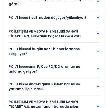
+
gördü?
+
PCILT hisse fiyatı neden düşüyor/yükseliyor?
PC İLETİŞİM VE MEDYA HİZMETLERİ SANAYİ
+
TİCARET A.Ş. şirketinin kaç lot hissesi var?
PCILT hissesi bugün nasıl bir performans
+
sergiliyor?
PCILT hissesinin F/K ve PD/DD oranları ne
+
anlama geliyor?
PCILT hissesindeki günlük işlem hacmi ve
+
yatırımcı ilgisi nasıl?
PC İLETİŞİM VE MEDYA HİZMETLERİ SANAYİ
+
TİCARET A.Ş. ne zamandır borsada işlem