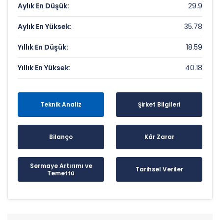
Aylık En Düşük:
29.9
Aylık En Yüksek:
35.78
Yıllık En Düşük:
18.59
Yıllık En Yüksek:
40.18
Teknik Analiz
Şirket Bilgileri
Bilanço
Kâr Zarar
Sermaye Artırımı ve
Tarihsel Veriler
Temettü