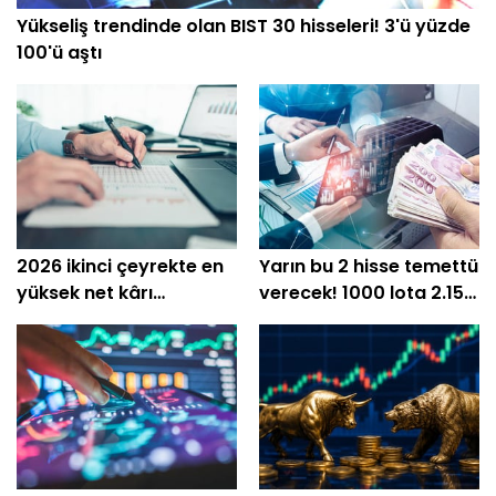
Yükseliş trendinde olan BIST 30 hisseleri! 3'ü yüzde
100'ü aştı
2026 ikinci çeyrekte en
Yarın bu 2 hisse temettü
yüksek net kârı
verecek! 1000 lota 2.154
açıklayan şirketler!
TL'ye kadar net ödeme