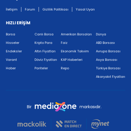
İletişim
Forum
Gizlilik Politikası
Yasal Uyarı
HIZLI ERİŞİM
Borsa
Canlı Borsa
Amerikan Borsaları
Dünya
Hisseler
Kripto Para
Faiz
ABD Borsası
Endeksler
Altın Fiyatları
Ekonomik Takvim
Avrupa Borsası
Varant
Döviz Fiyatları
KAP Haberleri
Asya Borsası
Haber
Pariteler
Repo
Türkiye Borsası
Akaryakıt Fiyatları
Bir
markasıdır.