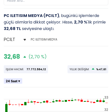
PC ILETISIM MEDYA (PCILT)
, bugünkü işlemlerde
güçlü alımlarla dikkat çekiyor. Hisse,
2,70 %
'lik primle
32,68 TL
seviyesine ulaştı.
PC ILETISIM MEDYA
32,68
(2,70 %)
İŞLEM HACMİ:
77.772.594,12
YILLIK DEĞİŞİM:
%47,61
24 Saat ▾
33
32