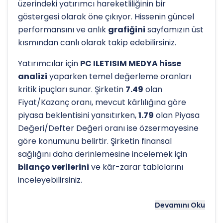
üzerindeki yatırımcı hareketliliğinin bir
göstergesi olarak öne çıkıyor. Hissenin güncel
performansını ve anlık
grafiğini
sayfamızın üst
kısmından canlı olarak takip edebilirsiniz.
Yatırımcılar için
PC ILETISIM MEDYA hisse
analizi
yaparken temel değerleme oranları
kritik ipuçları sunar. Şirketin
7.49
olan
Fiyat/Kazanç oranı, mevcut kârlılığına göre
piyasa beklentisini yansıtırken,
1.79
olan Piyasa
Değeri/Defter Değeri oranı ise özsermayesine
göre konumunu belirtir. Şirketin finansal
sağlığını daha derinlemesine incelemek için
bilanço verilerini
ve kâr-zarar tablolarını
inceleyebilirsiniz.
Hissenin uzun vadeli trendini ve potansiyel
Devamını Oku
destek-direnç seviyelerini anlamak için
teknik