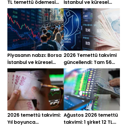
TL temettü ödemesi
İstanbul ve küresel
yapacak
piyasalarda gün
başlarken (5 Ağustos)
Piyasanın nabzı: Borsa
2026 Temettü takvimi
İstanbul ve küresel
güncellendi: Tam 56
piyasalarda gün
şirket kar payı
başlarken (4 Ağustos)
ödeyecek
2026 temettü takvimi:
Ağustos 2026 temettü
Yıl boyunca
takvimi: 1 şirket 12 TL
yatırımcılara ödeme
ödeyecek