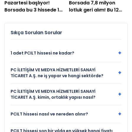
Pazartesi başlıyor!
Borsada 7,8 milyon
Borsada bu 3 hissede 1
lotluk geri alım! Bu 12
ay boyunca sürecek
şirket hisselerini topladı
Sıkça Sorulan Sorular
+
1 adet PCILT hissesi ne kadar?
PC İLETİŞİM VE MEDYA HİZMETLERİ SANAYİ
+
TİCARET A.Ş. ne iş yapar ve hangi sektörde?
PC İLETİŞİM VE MEDYA HİZMETLERİ SANAYİ
+
TİCARET A.Ş. kimin, ortaklık yapısı nasıl?
+
PCILT hissesi nasıl ve nereden alınır?
PCILT hissesi son bir yılda en yüksek hangi fiyatı