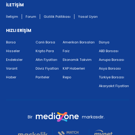
İLETİŞİM
İletişim
Forum
Gizlilik Politikası
Yasal Uyarı
HIZLI ERİŞİM
Borsa
Canlı Borsa
Amerikan Borsaları
Dünya
Hisseler
Kripto Para
Faiz
ABD Borsası
Endeksler
Altın Fiyatları
Ekonomik Takvim
Avrupa Borsası
Varant
Döviz Fiyatları
KAP Haberleri
Asya Borsası
Haber
Pariteler
Repo
Türkiye Borsası
Akaryakıt Fiyatları
Bir
markasıdır.