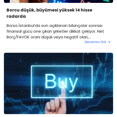
Borcu düşük, büyümesi yüksek 14 hisse
radarda
Borsa İstanbul’da son açıklanan bilançolar sonrası
finansal gücü öne çıkan şirketler dikkat çekiyor. Net
Borç/FAVÖK oranı düşük veya negatif olan,
Devamını Gör
özsermaye büyümesini sürdüren ve satış gelirlerinde
artış yakalayan 14 şirket yatırımcıların radarına girdi.