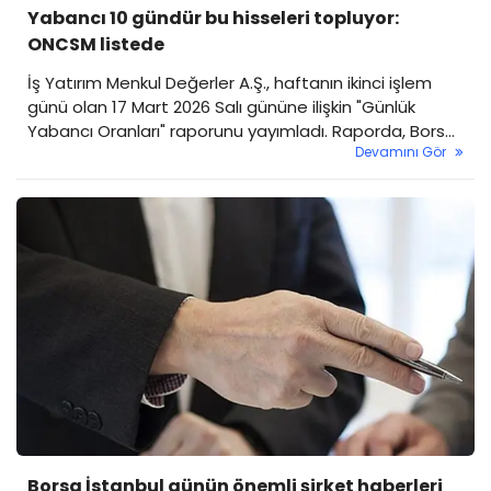
Yabancı 10 gündür bu hisseleri topluyor:
ONCSM listede
İş Yatırım Menkul Değerler A.Ş., haftanın ikinci işlem
günü olan 17 Mart 2026 Salı gününe ilişkin "Günlük
Yabancı Oranları" raporunu yayımladı. Raporda, Borsa
Devamını Gör
İstanbul’daki yabancı payı değişimleri, günlük bazda
hareketliliği artan semboller ve istikrarlı bir şekilde
yabancı girişi/çıkışı yaşayan hisseler detaylandırıldı.
Borsa İstanbul günün önemli şirket haberleri