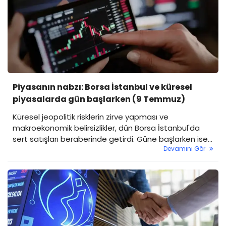
Piyasanın nabzı: Borsa İstanbul ve küresel
piyasalarda gün başlarken (9 Temmuz)
Küresel jeopolitik risklerin zirve yapması ve
makroekonomik belirsizlikler, dün Borsa İstanbul'da
sert satışları beraberinde getirdi. Güne başlarken ise
Devamını Gör
gözler hem Hürmüz Boğazı'ndaki son duruma hem de
Fed'in şahinleşen tonuna çevrilmiş durumda.