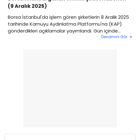
(9 Aralık 2025)
Borsa İstanbul'da işlem gören şirketlerin 8 Aralık 2025
tarihinde Kamuyu Aydınlatma Platformu'na (KAP)
gönderdikleri açıklamalar yayımlandı. Gün içinde
Devamını Gör
çeşitli şirketlerde sözleşme imzaları, yatırım kararları,
pay satışları, borçlanma aracı ihraçları ve sermaye
artırımı gibi birçok önemli gelişme öne çıktı. İşte 8
Aralık 2025 tarihli şirket duyurularından öne çıkan
başlıklar…