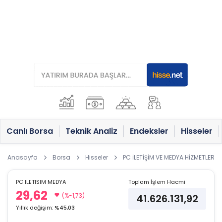
Canlı Borsa
Teknik Analiz
Endeksler
Hisseler
Anasayfa
Borsa
Hisseler
PC İLETİŞİM VE MEDYA HİZMETLERİ S
PC ILETISIM MEDYA
Toplam İşlem Hacmi
29,62
(%-1,73)
41.626.131,92
Yıllık değişim:
%45,03