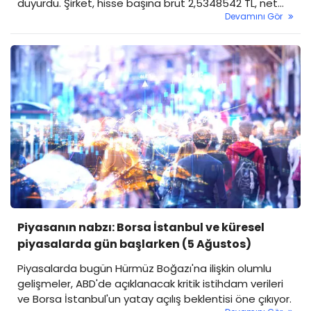
duyurdu. Şirket, hisse başına brüt 2,5348542 TL, net
Devamını Gör
2,1546260 TL nakit temettü dağıtacak.
Piyasanın nabzı: Borsa İstanbul ve küresel
piyasalarda gün başlarken (5 Ağustos)
Piyasalarda bugün Hürmüz Boğazı'na ilişkin olumlu
gelişmeler, ABD'de açıklanacak kritik istihdam verileri
ve Borsa İstanbul'un yatay açılış beklentisi öne çıkıyor.