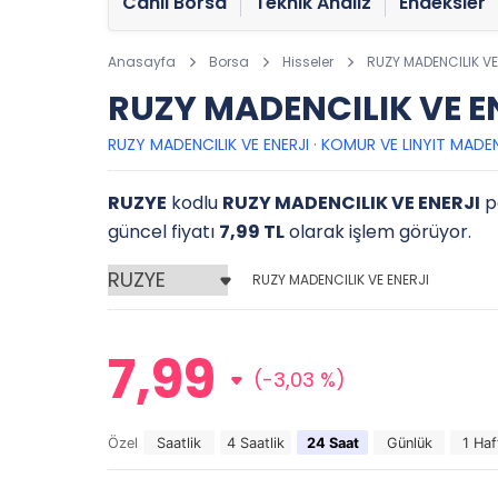
Canlı Borsa
Teknik Analiz
Endeksler
Anasayfa
Borsa
Hisseler
RUZY MADENCILIK VE
RUZY MADENCILIK VE EN
RUZY MADENCILIK VE ENERJI
·
KOMUR VE LINYIT MADEN
RUZYE
kodlu
RUZY MADENCILIK VE ENERJI
pa
güncel fiyatı
7,99 TL
olarak işlem görüyor.
RUZY MADENCILIK VE ENERJI
7,99
(-3,03 %)
Özel
Saatlik
4 Saatlik
24 Saat
Günlük
1 Haf