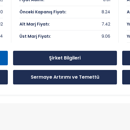
00
Önceki Kapanış Fiyatı:
8.24
A
82
Alt Marj Fiyatı:
7.42
Y
 ve Önemli Seviyeler
24
Üst Marj Fiyatı:
9.06
Y
Şirket Bilgileri
Sermaye Artırımı ve Temettü