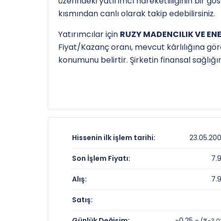
üzerindeki yatırımcı hareketliliğinin bir g
kısmından canlı olarak takip edebilirsiniz.
Yatırımcılar için
RUZY MADENCILIK VE ENER
Fiyat/Kazanç oranı, mevcut kârlılığına gör
konumunu belirtir. Şirketin finansal sağlı
Hissenin uzun vadeli trendini ve potansiye
TL
olan 52 haftalık zirvesi ve
7.53 TL
olan d
detaylı indikatör analizlerine
teknik anal
RUZY MADENCILIK VE ENERJI Fiyat ve 
Hissenin ilk işlem tarihi:
23.05.20
Anlık Fiyat:
Son İşlem Fiyatı:
7.
Günlük Değişim:
Alış:
7.
Yıllık Getiri:
Satış:
RUZY MADENCILIK VE ENERJI Değerle
Günlük Değişim:
-0.25 -
(%-3.0