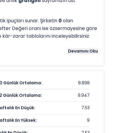
 ve anlık
grafiğini
sayfamızın üst
k ipuçları sunar. Şirketin
0
olan
fter Değeri oranı ise özsermayesine göre
 kâr-zarar tablolarını inceleyebilirsiniz.
tergeleri önemli bir araçtır. Hissenin
16.95
Devamını Oku
ns noktaları olarak kullanılır.
RUZYE
için
0 Günlük Ortalama:
8.898
7,99 TL
2 Günlük Ortalama:
9.947
-3,03%
aftalık En Düşük:
7.53
%-28,66
aftalık En Yüksek:
9
ylık En Düşük:
7.53