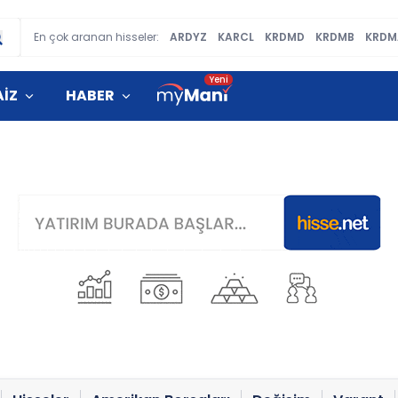
En çok aranan hisseler:
ARDYZ
KARCL
KRDMD
KRDMB
KRDM
AİZ
HABER