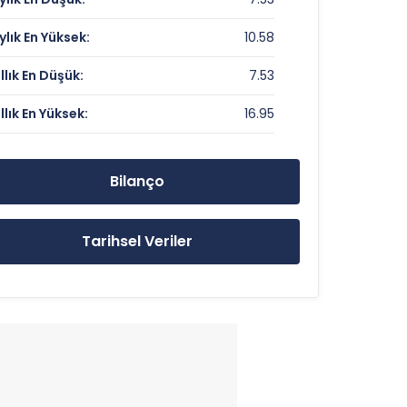
Veri Yok
ylık En Yüksek:
10.58
1.4
ıllık En Düşük:
7.53
ıllık En Yüksek:
16.95
8.23 TL
16.95 TL
Bilanço
7.53 TL
Tarihsel Veriler