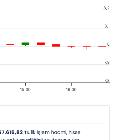
8,2
8,1
8
7,9
7,8
15:30
16:00
67.616,82 TL
'lik işlem hacmi, hisse