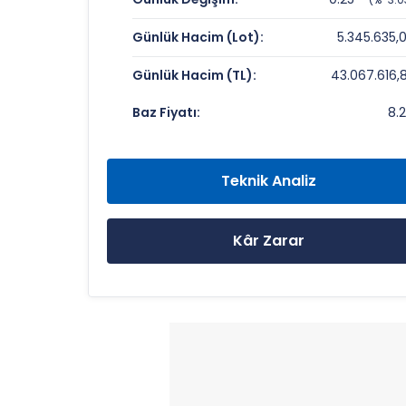
Fiyat/Kazanç (F/K):
Günlük Hacim (Lot):
5.345.635,
Piyasa Değeri/Defter Değeri (PD/DD):
Günlük Hacim (TL):
43.067.616,
RUZY MADENCILIK VE ENERJI Rekorlar
Baz Fiyatı:
8.
Bugün Gördüğü En Yüksek Fiyat:
Son 1 Yılın Zirvesi:
Teknik Analiz
Son 1 Yılın Dibi:
Kâr Zarar