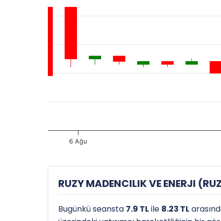
6 Ağu
RUZY MADENCILIK VE ENERJI (RUZY
Bugünkü seansta
7.9 TL
ile
8.23 TL
arasınd