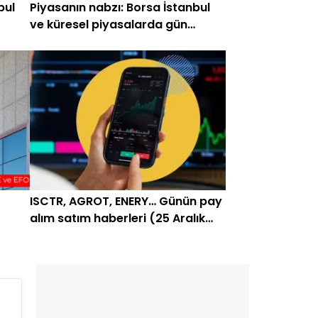
bul
Piyasanın nabzı: Borsa İstanbul
ve küresel piyasalarda gün
başlarken (4 Mayıs)
ISCTR, AGROT, ENERY… Günün pay
alım satım haberleri (25 Aralık
2025)