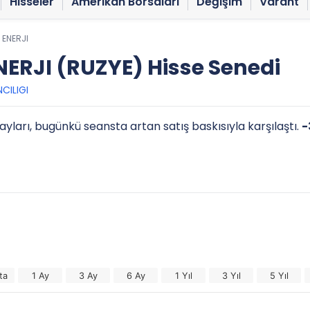
Hisseler
Amerikan Borsaları
Değişim
Varant
 ENERJI
ERJI (RUZYE) Hisse Senedi
CILIGI
yları, bugünkü seansta artan satış baskısıyla karşılaştı.
-
ta
1 Ay
3 Ay
6 Ay
1 Yıl
3 Yıl
5 Yıl