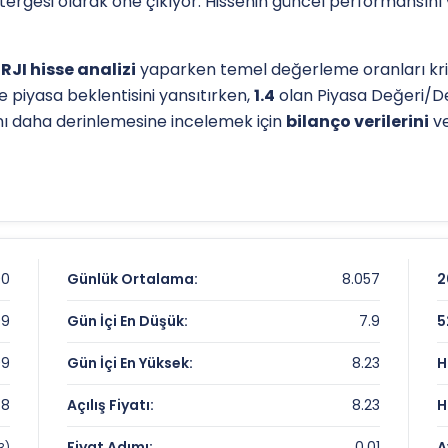
östergesi olarak öne çıkıyor. Hissenin güncel performansını
JI hisse analizi
yaparken temel değerleme oranları kriti
e piyasa beklentisini yansıtırken,
1.4
olan Piyasa Değeri/De
ğını daha derinlemesine incelemek için
bilanço verilerini
ve
l destek-direnç seviyelerini anlamak için
teknik analiz
gös
ip seviyesi, analistlerin
hedef fiyat
belirlemelerinde refera
iz sayfamızdan
ulaşabilirsiniz.
Getiri Karnesi
00
Günlük Ortalama:
8.057
2
99
Gün İçi En Düşük:
7.9
5
99
Gün İçi En Yüksek:
8.23
H
8
Açılış Fiyatı:
8.23
H
me Çarpanları
Fiyat Adımı:
0.01
A
3)