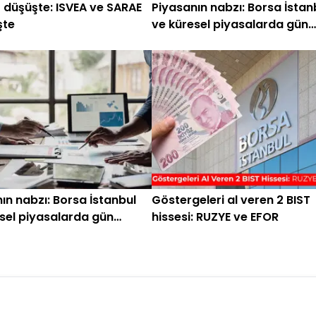
 düşüşte: ISVEA ve SARAE
Piyasanın nabzı: Borsa İstan
şte
ve küresel piyasalarda gün
başlarken (17 Haziran)
ın nabzı: Borsa İstanbul
Göstergeleri al veren 2 BIST
sel piyasalarda gün
hissesi: RUZYE ve EFOR
en (29 Nisan)