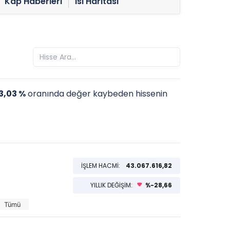
Kap Haberleri
Isı Haritası
3,03 %
oranında değer kaybeden hissenin
İŞLEM HACMİ:
43.067.616,82
YILLIK DEĞİŞİM:
%-28,66
Tümü