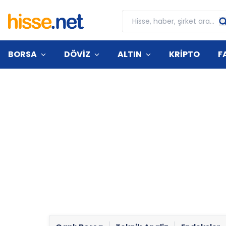
BORSA
DÖVİZ
ALTIN
KRİPTO
F