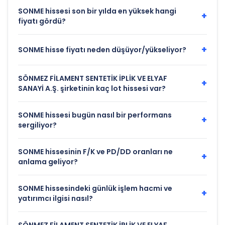
SONME hissesi son bir yılda en yüksek hangi
+
fiyatı gördü?
+
SONME hisse fiyatı neden düşüyor/yükseliyor?
SÖNMEZ FİLAMENT SENTETİK İPLİK VE ELYAF
+
SANAYİ A.Ş. şirketinin kaç lot hissesi var?
SONME hissesi bugün nasıl bir performans
+
sergiliyor?
SONME hissesinin F/K ve PD/DD oranları ne
+
anlama geliyor?
SONME hissesindeki günlük işlem hacmi ve
+
yatırımcı ilgisi nasıl?