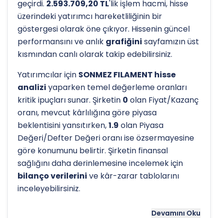
geçirdi.
2.593.709,20 TL
'lik işlem hacmi, hisse
üzerindeki yatırımcı hareketliliğinin bir
göstergesi olarak öne çıkıyor. Hissenin güncel
performansını ve anlık
grafiğini
sayfamızın üst
kısmından canlı olarak takip edebilirsiniz.
Yatırımcılar için
SONMEZ FILAMENT hisse
analizi
yaparken temel değerleme oranları
kritik ipuçları sunar. Şirketin
0
olan Fiyat/Kazanç
oranı, mevcut kârlılığına göre piyasa
beklentisini yansıtırken,
1.9
olan Piyasa
Değeri/Defter Değeri oranı ise özsermayesine
göre konumunu belirtir. Şirketin finansal
sağlığını daha derinlemesine incelemek için
bilanço verilerini
ve kâr-zarar tablolarını
inceleyebilirsiniz.
Hissenin uzun vadeli trendini ve potansiyel
Devamını Oku