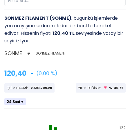
SONMEZ FILAMENT (SONME)
, bugünkü işlemlerde
yön arayışını sürdürerek dar bir bantta hareket
ediyor. Hissenin fiyatı
120,40 TL
seviyesinde yatay bir
seyir izliyor.
SONMEZ FILAMENT
120,40
(0,00 %)
İŞLEM HACMİ:
2.593.709,20
YILLIK DEĞİŞİM:
%-30,72
24 Saat ▾
122