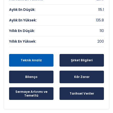
Aylık En Düşük:
115.1
Aylık En Yüksek:
135.8
Yıllık En Düşük:
110
Yıllık En Yüksek:
200
Teknik Analiz
Şirket Bilgileri
Bilanço
Kâr Zarar
Sermaye Artırımı ve
Tarihsel Veriler
Temettü