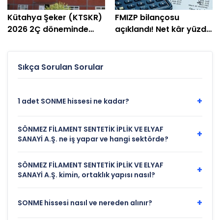
Kütahya Şeker (KTSKR)
FMIZP bilançosu
2026 2Ç döneminde
açıklandı! Net kâr yüzde
zarar etti
239 arttı
Sıkça Sorulan Sorular
+
1 adet SONME hissesi ne kadar?
SÖNMEZ FİLAMENT SENTETİK İPLİK VE ELYAF
+
SANAYİ A.Ş. ne iş yapar ve hangi sektörde?
SÖNMEZ FİLAMENT SENTETİK İPLİK VE ELYAF
+
SANAYİ A.Ş. kimin, ortaklık yapısı nasıl?
+
SONME hissesi nasıl ve nereden alınır?