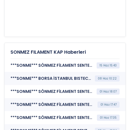
SONMEZ FILAMENT KAP Haberleri
***SONME*** SÖNMEZ FİLAMENT SENTETİK İPLİK VE ELYAF SANAYİ A.Ş. (Özel Durum Açıklaması (Genel))
15 Haz 15:43
***SONME*** BORSA İSTANBUL BISTECH DEVRE KESİCİ UYGULAMASI (Pay Bazında Devre Kesici Bildirimi)
08 Haz 10:22
***SONME*** SÖNMEZ FİLAMENT SENTETİK İPLİK VE ELYAF SANAYİ A.Ş. (Şirket Genel Bilgi Formu)
01 Haz 18:07
***SONME*** SÖNMEZ FİLAMENT SENTETİK İPLİK VE ELYAF SANAYİ A.Ş. (Kurumsal Yönetim Bilgi Formu (Güncelleme) - Yönetim Kurulu-2)
01 Haz 17:47
***SONME*** SÖNMEZ FİLAMENT SENTETİK İPLİK VE ELYAF SANAYİ A.Ş. (Yönetim Kurulu Komiteleri)
01 Haz 17:35