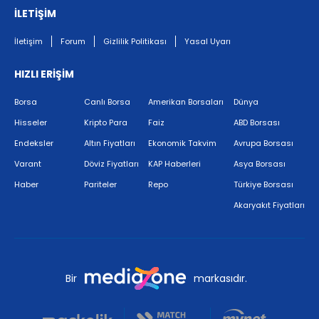
İLETİŞİM
İletişim
Forum
Gizlilik Politikası
Yasal Uyarı
HIZLI ERİŞİM
Borsa
Canlı Borsa
Amerikan Borsaları
Dünya
Hisseler
Kripto Para
Faiz
ABD Borsası
Endeksler
Altın Fiyatları
Ekonomik Takvim
Avrupa Borsası
Varant
Döviz Fiyatları
KAP Haberleri
Asya Borsası
Haber
Pariteler
Repo
Türkiye Borsası
Akaryakıt Fiyatları
Bir
markasıdır.