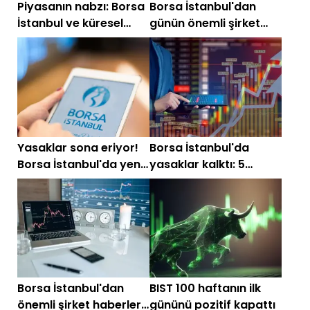
Piyasanın nabzı: Borsa
Borsa İstanbul'dan
İstanbul ve küresel
günün önemli şirket
piyasalarda gün
haberleri (5 Ocak
başlarken (15 Mayıs)
2026)
Yasaklar sona eriyor!
Borsa İstanbul'da
Borsa İstanbul'da yeni
yasaklar kalktı: 5
haftada 10 hissenin
hissede tedbirler sona
tedbirleri kalkıyor
eriyor
Borsa İstanbul'dan
BIST 100 haftanın ilk
önemli şirket haberleri
gününü pozitif kapattı