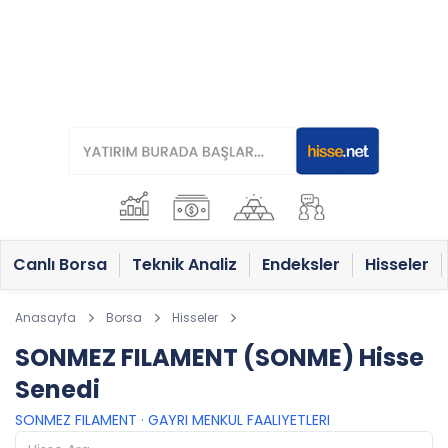
Canlı Borsa
Teknik Analiz
Endeksler
Hisseler
Anasayfa
Borsa
Hisseler
SONMEZ FILAMENT (SONME) Hisse
Senedi
SONMEZ FILAMENT
·
GAYRI MENKUL FAALIYETLERI