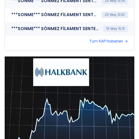
***SONME*** SÖNMEZ FİLAMENT SENTETİK İPLİK VE ELYAF SANAYİ A.Ş. (Bağımsız Denetim Kuruluşunun Belirlenmesi)
25 May 13:34
***SONME*** SÖNMEZ FİLAMENT SENTETİK İPLİK VE ELYAF SANAYİ A.Ş. (Genel Kurul İşlemlerine İlişkin Bildirim)
25 May 13:33
***SONME*** SÖNMEZ FİLAMENT SENTETİK İPLİK VE ELYAF SANAYİ A.Ş. (Kar Payı Dağıtım İşlemlerine İlişkin Bildirim)
15 May 15:31
Tüm KAP Haberleri