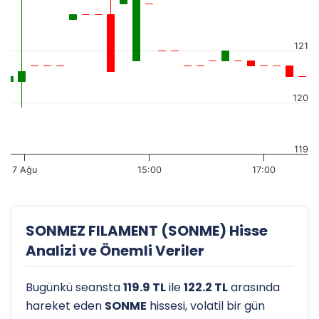
121
120
119
7 Ağu
15:00
17:00
SONMEZ FILAMENT (SONME) Hisse
Analizi ve Önemli Veriler
Bugünkü seansta
119.9 TL
ile
122.2 TL
arasında
hareket eden
SONME
hissesi, volatil bir gün