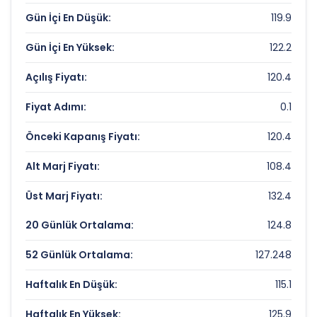
Gün İçi En Düşük:
119.9
Piyasa Değeri/Defter Değeri (PD/DD):
1.9
Gün İçi En Yüksek:
122.2
SONMEZ FILAMENT Rekorlar ve Önemli
Seviyeler
Açılış Fiyatı:
120.4
Fiyat Adımı:
0.1
Bugün Gördüğü En Yüksek Fiyat:
122.2 TL
Son 1 Yılın Zirvesi:
200 TL
Önceki Kapanış Fiyatı:
120.4
Son 1 Yılın Dibi:
110 TL
Alt Marj Fiyatı:
108.4
Üst Marj Fiyatı:
132.4
20 Günlük Ortalama:
124.8
52 Günlük Ortalama:
127.248
Haftalık En Düşük:
115.1
Haftalık En Yüksek:
125.9