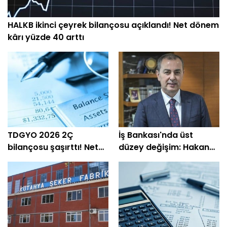
HALKB ikinci çeyrek bilançosu açıklandı! Net dönem
kârı yüzde 40 arttı
TDGYO 2026 2Ç
İş Bankası'nda üst
bilançosu şaşırttı! Net
düzey değişim: Hakan
kâr yüzde 105 bin arttı
Aran görevini
devrediyor