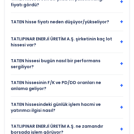
+
fiyatı gördü?
+
TATEN hisse fiyatı neden düşüyor/yükseliyor?
TATLIPINAR ENERJİ ÜRETİM A.Ş. şirketinin kaç lot
+
hissesi var?
TATEN hissesi bugün nasıl bir performans
+
sergiliyor?
TATEN hissesinin F/K ve PD/DD oranları ne
+
anlama geliyor?
TATEN hissesindeki günlük işlem hacmi ve
+
yatırımcı ilgisi nasıl?
TATLIPINAR ENERJİ ÜRETİM A.Ş. ne zamandır
+
borsada işlem görüyor?