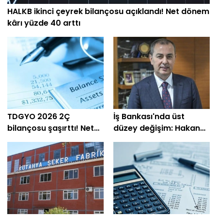
HALKB ikinci çeyrek bilançosu açıklandı! Net dönem
kârı yüzde 40 arttı
TDGYO 2026 2Ç
İş Bankası'nda üst
bilançosu şaşırttı! Net
düzey değişim: Hakan
kâr yüzde 105 bin arttı
Aran görevini
devrediyor