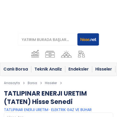
Canlı Borsa
Teknik Analiz
Endeksler
Hisseler
Anasayfa
Borsa
Hisseler
TATLIPINAR ENERJI URETIM
(TATEN) Hisse Senedi
TATLIPINAR ENERJI URETIM
·
ELEKTRIK GAZ VE BUHAR