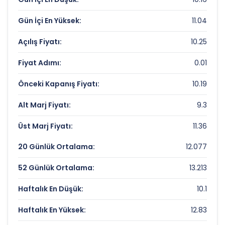
Fiyat/Kazanç (F/K):
51.39
Gün İçi En Yüksek:
11.04
Piyasa Değeri/Defter Değeri (PD/DD):
2.03
Açılış Fiyatı:
10.25
TATLIPINAR ENERJI URETIM Rekorlar ve
Fiyat Adımı:
0.01
Önemli Seviyeler
Önceki Kapanış Fiyatı:
10.19
Bugün Gördüğü En Yüksek Fiyat:
11.04 TL
Alt Marj Fiyatı:
9.3
Son 1 Yılın Zirvesi:
23.8875 TL
Üst Marj Fiyatı:
11.36
Son 1 Yılın Dibi:
8.16 TL
20 Günlük Ortalama:
12.077
52 Günlük Ortalama:
13.213
Haftalık En Düşük:
10.1
Haftalık En Yüksek:
12.83