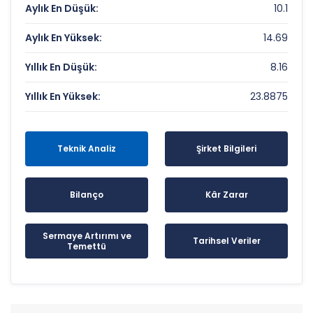
Aylık En Düşük:
10.1
Aylık En Yüksek:
14.69
Yıllık En Düşük:
8.16
Yıllık En Yüksek:
23.8875
Teknik Analiz
Şirket Bilgileri
Bilanço
Kâr Zarar
Sermaye Artırımı ve
Tarihsel Veriler
Temettü