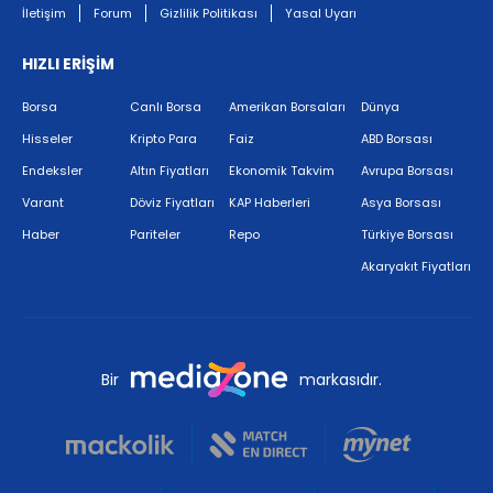
İletişim
Forum
Gizlilik Politikası
Yasal Uyarı
HIZLI ERİŞİM
Borsa
Canlı Borsa
Amerikan Borsaları
Dünya
Hisseler
Kripto Para
Faiz
ABD Borsası
Endeksler
Altın Fiyatları
Ekonomik Takvim
Avrupa Borsası
Varant
Döviz Fiyatları
KAP Haberleri
Asya Borsası
Haber
Pariteler
Repo
Türkiye Borsası
Akaryakıt Fiyatları
Bir
markasıdır.