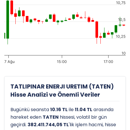
10,75
10,5
10,25
10
7 Ağu
15:00
17:00
TATLIPINAR ENERJI URETIM (TATEN)
Hisse Analizi ve Önemli Veriler
Bugünkü seansta
10.16 TL
ile
11.04 TL
arasında
hareket eden
TATEN
hissesi, volatil bir gün
geçirdi.
382.411.744,05 TL
'lik işlem hacmi, hisse