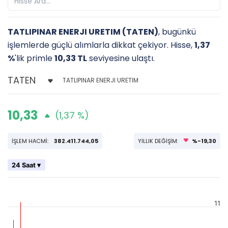
TATLIPINAR ENERJI URETIM (TATEN)
, bugünkü
işlemlerde güçlü alımlarla dikkat çekiyor. Hisse,
1,37
%
'lik primle
10,33 TL
seviyesine ulaştı.
TATLIPINAR ENERJI URETIM
10,33
(1,37 %)
İŞLEM HACMİ:
382.411.744,05
YILLIK DEĞİŞİM:
%-19,30
24 Saat ▾
11