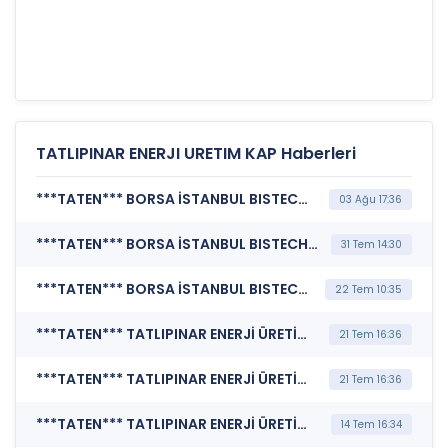
TATLIPINAR ENERJI URETIM KAP Haberleri
***TATEN*** BORSA İSTANBUL BISTECH DEVRE KESİCİ UYGULAMASI (Pay Bazında Devre Kesici Bildirimi)
03 Ağu 17:36
***TATEN*** BORSA İSTANBUL BISTECH DEVRE KESİCİ UYGULAMASI (Pay Bazında Devre Kesici Bildirimi)
31 Tem 14:30
***TATEN*** BORSA İSTANBUL BISTECH DEVRE KESİCİ UYGULAMASI (Pay Bazında Devre Kesici Bildirimi)
22 Tem 10:35
***TATEN*** TATLIPINAR ENERJİ ÜRETİM A.Ş. (Şirket Genel Bilgi Formu)
21 Tem 16:36
***TATEN*** TATLIPINAR ENERJİ ÜRETİM A.Ş. (Kurumsal Yönetim Bilgi Formu (Güncelleme) - Yönetim Kurulu-2)
21 Tem 16:36
***TATEN*** TATLIPINAR ENERJİ ÜRETİM A.Ş. (Şirket Genel Bilgi Formu)
14 Tem 16:34