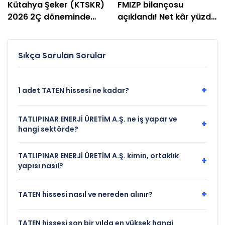
Kütahya Şeker (KTSKR)
FMIZP bilançosu
2026 2Ç döneminde
açıklandı! Net kâr yüzde
zarar etti
239 arttı
Sıkça Sorulan Sorular
+
1 adet TATEN hissesi ne kadar?
TATLIPINAR ENERJİ ÜRETİM A.Ş. ne iş yapar ve
+
hangi sektörde?
TATLIPINAR ENERJİ ÜRETİM A.Ş. kimin, ortaklık
+
yapısı nasıl?
+
TATEN hissesi nasıl ve nereden alınır?
TATEN hissesi son bir yılda en yüksek hangi