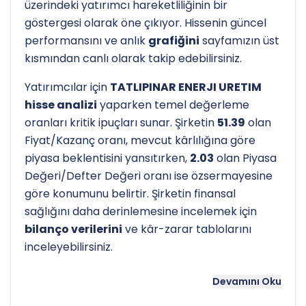
üzerindeki yatırımcı hareketliliğinin bir
göstergesi olarak öne çıkıyor. Hissenin güncel
performansını ve anlık
grafiğini
sayfamızın üst
kısmından canlı olarak takip edebilirsiniz.
Yatırımcılar için
TATLIPINAR ENERJI URETIM
hisse analizi
yaparken temel değerleme
oranları kritik ipuçları sunar. Şirketin
51.39
olan
Fiyat/Kazanç oranı, mevcut kârlılığına göre
piyasa beklentisini yansıtırken,
2.03
olan Piyasa
Değeri/Defter Değeri oranı ise özsermayesine
göre konumunu belirtir. Şirketin finansal
sağlığını daha derinlemesine incelemek için
bilanço verilerini
ve kâr-zarar tablolarını
inceleyebilirsiniz.
Hissenin uzun vadeli trendini ve potansiyel
Devamını Oku
destek-direnç seviyelerini anlamak için
teknik