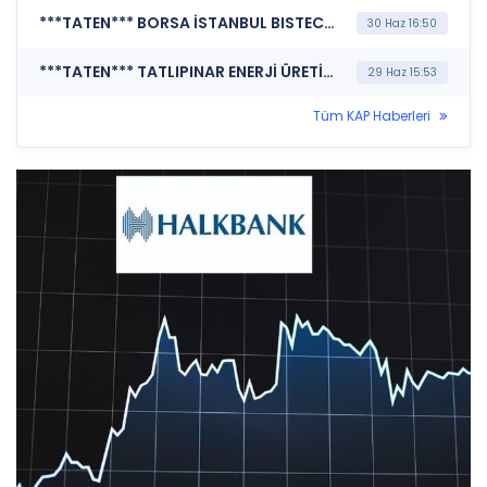
***TATEN*** BORSA İSTANBUL BISTECH DEVRE KESİCİ UYGULAMASI (Pay Bazında Devre Kesici Bildirimi)
30 Haz 16:50
***TATEN*** TATLIPINAR ENERJİ ÜRETİM A.Ş. (Özel Durum Açıklaması (Genel))
29 Haz 15:53
Tüm KAP Haberleri