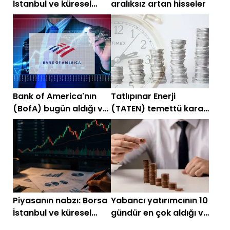
İstanbul ve küresel
aralıksız artan hisseler
piyasalarda gün
başlarken (30 Haziran)
Bank of America'nın
Tatlıpınar Enerji
(BofA) bugün aldığı ve
(TATEN) temettü kararı
sattığı hisseler!
netleşti
Piyasanın nabzı: Borsa
Yabancı yatırımcının 10
İstanbul ve küresel
gündür en çok aldığı ve
piyasalarda gün
sattığı hisseler