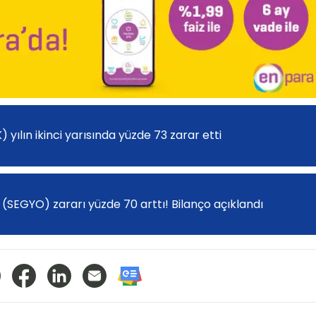
K) yılın ikinci yarısında yüzde 73 zarar etti
(SEGYO) zararı yüzde 70 arttı! Bilanço açıklandı