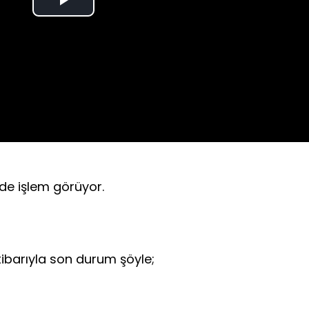
Play
Video
nde işlem görüyor.
tibarıyla son durum şöyle;