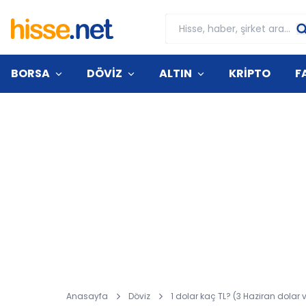
BORSA
DÖVİZ
ALTIN
KRİPTO
F
Anasayfa
Döviz
1 dolar kaç TL? (3 Haziran dolar ve