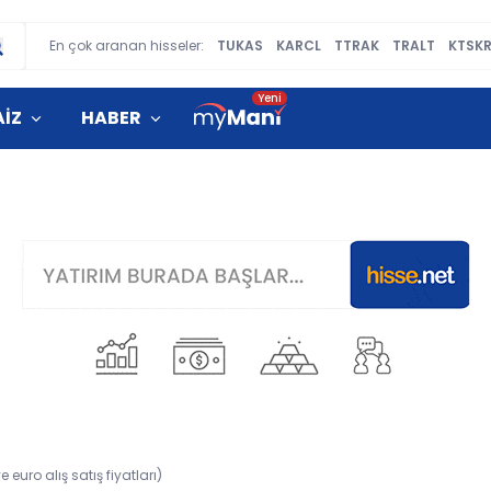
En çok aranan hisseler:
TUKAS
KARCL
TTRAK
TRALT
KTSK
AİZ
HABER
 euro alış satış fiyatları)