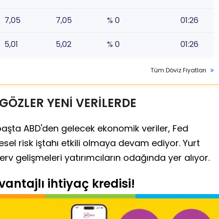
7,05
7,05
% 0
01:26
5,01
5,02
% 0
01:26
Tüm Döviz Fiyatları
GÖZLER YENİ VERİLERDE
 başta ABD'den gelecek ekonomik veriler, Fed
resel risk iştahı etkili olmaya devam ediyor. Yurt
zerv gelişmeleri yatırımcıların odağında yer alıyor.
antajlı ihtiyaç kredisi!