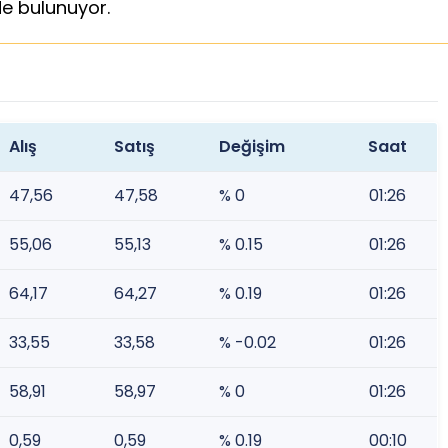
de bulunuyor.
Alış
Satış
Değişim
Saat
47,56
47,58
% 0
01:26
55,06
55,13
% 0.15
01:26
64,17
64,27
% 0.19
01:26
33,55
33,58
% -0.02
01:26
58,91
58,97
% 0
01:26
0,59
0,59
% 0.19
00:10