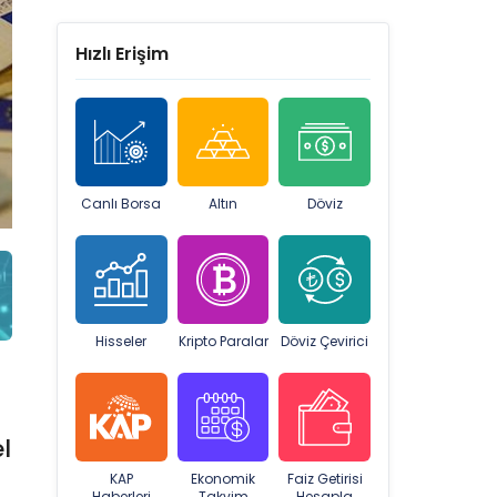
Hızlı Erişim
Canlı Borsa
Altın
Döviz
Hisseler
Kripto Paralar
Döviz Çevirici
l
KAP
Ekonomik
Faiz Getirisi
Haberleri
Takvim
Hesapla