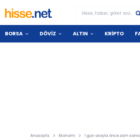
BORSA
DÖVİZ
ALTIN
KRİPTO
F
Anasayfa
Ekonomi
1 gün arayla önce zam sonra 