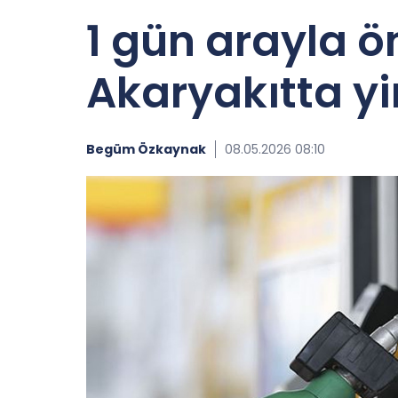
1 gün arayla ö
Akaryakıtta yi
Begüm Özkaynak
08.05.2026 08:10