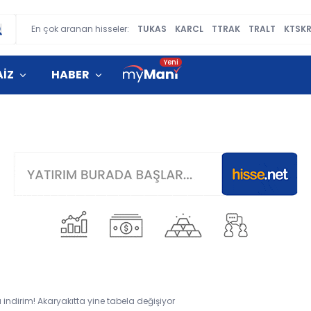
En çok aranan hisseler:
TUKAS
KARCL
TTRAK
TRALT
KTSK
AİZ
HABER
indirim! Akaryakıtta yine tabela değişiyor