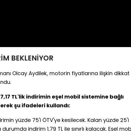
Video
RİM BEKLENİYOR
anı Olcay Aydilek, motorin fiyatlarına ilişkin dikkat
ndu.
17 TL'lik indirimin eşel mobil sistemine bağlı
erek şu ifadeleri kullandı:
ndirimin yüzde 75'i ÖTV'ye kesilecek. Kalan yüzde 25'i
durumda indirim 1,79 TL ile sınırlı kalacak. Eşel mob