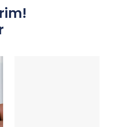
rim!
r