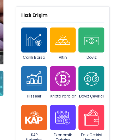
Hızlı Erişim
Canlı Borsa
Altın
Döviz
Hisseler
Kripto Paralar
Döviz Çevirici
z
KAP
Ekonomik
Faiz Getirisi
Haberleri
Takvim
Hesapla