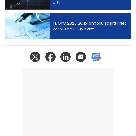
arttı
TDGYO 2026 2Ç bilançosu şaşırttı! Net
kâr yüzde 105 bin arttı