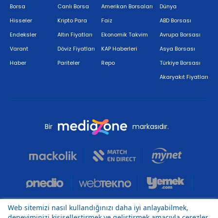
Borsa
Canlı Borsa
Amerikan Borsaları
Dünya
Hisseler
Kripto Para
Faiz
ABD Borsası
Endeksler
Altın Fiyatları
Ekonomik Takvim
Avrupa Borsası
Varant
Döviz Fiyatları
KAP Haberleri
Asya Borsası
Haber
Pariteler
Repo
Türkiye Borsası
Akaryakıt Fiyatları
Bir
markasıdır.