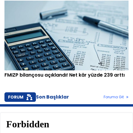
FMIZP bilançosu açıklandı! Net kâr yüzde 239 arttı
Son Başlıklar
FORUM
Foruma Git