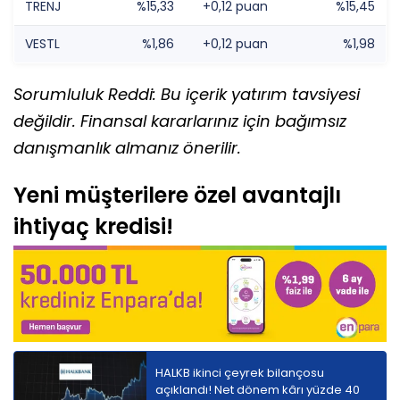
TRENJ
%15,33
+0,12 puan
%15,45
VESTL
%1,86
+0,12 puan
%1,98
Sorumluluk Reddi: Bu içerik yatırım tavsiyesi
değildir. Finansal kararlarınız için bağımsız
danışmanlık almanız önerilir.
Yeni müşterilere özel avantajlı
ihtiyaç kredisi!
HALKB ikinci çeyrek bilançosu
açıklandı! Net dönem kârı yüzde 40