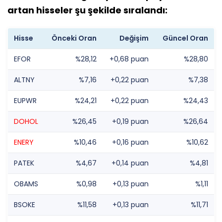
artan hisseler şu şekilde sıralandı:
Hisse
Önceki Oran
Değişim
Güncel Oran
EFOR
%28,12
+0,68 puan
%28,80
ALTNY
%7,16
+0,22 puan
%7,38
EUPWR
%24,21
+0,22 puan
%24,43
DOHOL
%26,45
+0,19 puan
%26,64
ENERY
%10,46
+0,16 puan
%10,62
PATEK
%4,67
+0,14 puan
%4,81
OBAMS
%0,98
+0,13 puan
%1,11
BSOKE
%11,58
+0,13 puan
%11,71