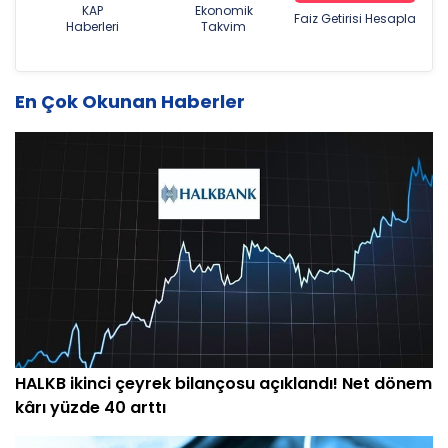
KAP
Ekonomik
Faiz Getirisi Hesapla
Haberleri
Takvim
En Çok Okunan Haberler
HALKB ikinci çeyrek bilançosu açıklandı! Net dönem
kârı yüzde 40 arttı