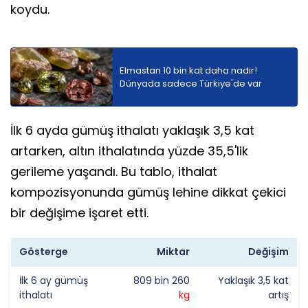
koydu.
Elmastan 10 bin kat daha nadir!
Dünyada sadece Türkiye'de var
İlk 6 ayda gümüş ithalatı yaklaşık 3,5 kat
artarken, altın ithalatında yüzde 35,5'lik
gerileme yaşandı. Bu tablo, ithalat
kompozisyonunda gümüş lehine dikkat çekici
bir değişime işaret etti.
Gösterge
Miktar
Değişim
İlk 6 ay gümüş
809 bin 260
Yaklaşık 3,5 kat
ithalatı
kg
artış