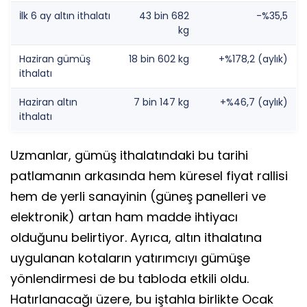
İlk 6 ay altın ithalatı
43 bin 682
-%35,5
kg
Haziran gümüş
18 bin 602 kg
+%178,2 (aylık)
ithalatı
Haziran altın
7 bin 147 kg
+%46,7 (aylık)
ithalatı
Uzmanlar, gümüş ithalatındaki bu tarihi
patlamanın arkasında hem küresel fiyat rallisi
hem de yerli sanayinin (güneş panelleri ve
elektronik) artan ham madde ihtiyacı
olduğunu belirtiyor. Ayrıca, altın ithalatına
uygulanan kotaların yatırımcıyı gümüşe
yönlendirmesi de bu tabloda etkili oldu.
Hatırlanacağı üzere, bu iştahla birlikte Ocak