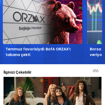
Temmuz favorisiydi: BofA ORZAX’ı
Borsa İs
tabana çekti
veriyor: