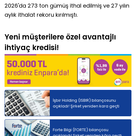
2026'da 273 ton gümüş ithal edilmiş ve 27 yılın
aylık ithalat rekoru kırılmıştı.
Yeni müşterilere özel avantajlı
ihtiyaç kredisi!
İşbir Holding (ISBIR) bilançosunu
açıkladı! Şirket yeniden kara geçti
Forte Bilgi (FORTE) bilançosu
açıklandı! Şirket yeniden kâra geçti