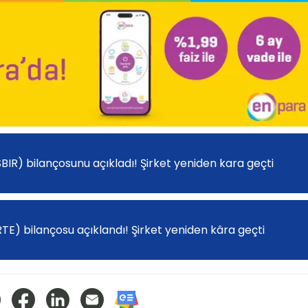
ISBIR) bilançosunu açıkladı! Şirket yeniden kara geçti
RTE) bilançosu açıklandı! Şirket yeniden kâra geçti