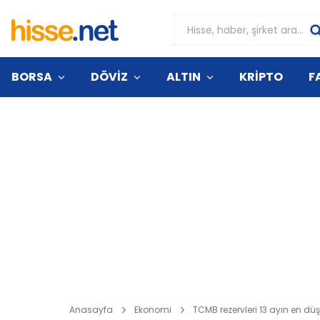
BORSA
DÖVİZ
ALTIN
KRİPTO
F
Anasayfa
Ekonomi
TCMB rezervleri 13 ayın en düş