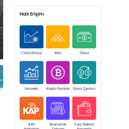
Hızlı Erişim
Canlı Borsa
Altın
Döviz
Hisseler
Kripto Paralar
Döviz Çevirici
KAP
Ekonomik
Faiz Getirisi
Haberleri
Takvim
Hesapla