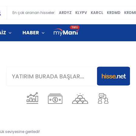
En çok aranan hisseler:
ARDYZ
KLYPV
KARCL
KRDMD
KRDM
AİZ
HABER
ük seviyesine geriledi!