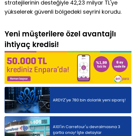
stratejilerinin desteğiyle 42,23 milyar TL'ye
yükselerek güvenli bölgedeki seyrini korudu.
Yeni müşterilere özel avantajlı
ihtiyaç kredisi!
ARDYZ'ye 780 bin dolarlık yeni sipariş!
A101'in Carrefour'u devralmasına 3
şartla onay! İşte detaylar