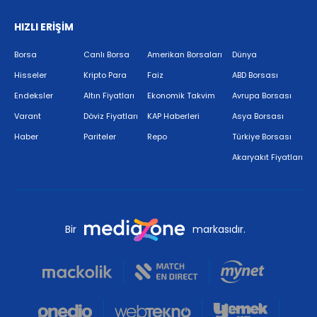
HIZLI ERİŞİM
Borsa
Canlı Borsa
Amerikan Borsaları
Dünya
Hisseler
Kripto Para
Faiz
ABD Borsası
Endeksler
Altın Fiyatları
Ekonomik Takvim
Avrupa Borsası
Varant
Döviz Fiyatları
KAP Haberleri
Asya Borsası
Haber
Pariteler
Repo
Türkiye Borsası
Akaryakıt Fiyatları
Bir
markasıdır.