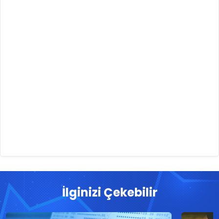
İlginizi Çekebilir