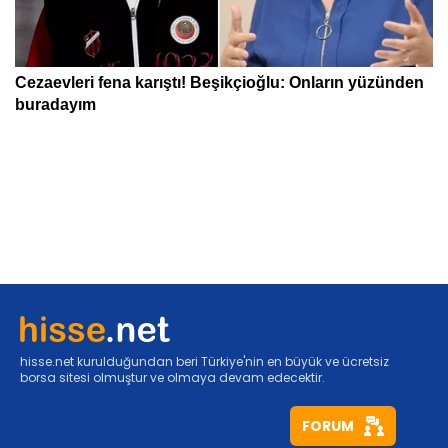
hisse.net kurulduğundan beri Türkiye'nin en büyük ve ücretsiz
borsa sitesi olmuştur ve olmaya devam edecektir.
FORUM