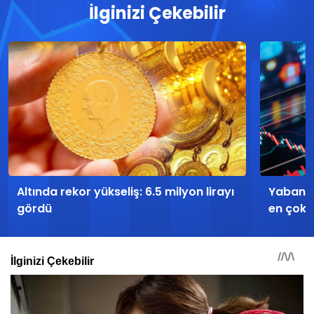
İlginizi Çekebilir
Altında rekor yükseliş: 6.5 milyon lirayı
Yabancı
gördü
en çok a