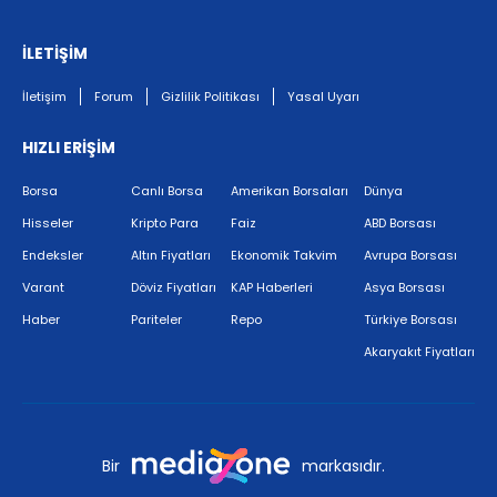
İLETİŞİM
İletişim
Forum
Gizlilik Politikası
Yasal Uyarı
HIZLI ERİŞİM
Borsa
Canlı Borsa
Amerikan Borsaları
Dünya
Hisseler
Kripto Para
Faiz
ABD Borsası
Endeksler
Altın Fiyatları
Ekonomik Takvim
Avrupa Borsası
Varant
Döviz Fiyatları
KAP Haberleri
Asya Borsası
Haber
Pariteler
Repo
Türkiye Borsası
Akaryakıt Fiyatları
Bir
markasıdır.