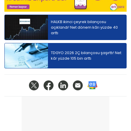
HALKB ikinci çeyrek bilançosu
açıklandı! Net dönem kârı yüzde 40
arttı
TDGYO 2026 2Ç bilançosu şaşırttı! Net
kâr yüzde 105 bin arttı