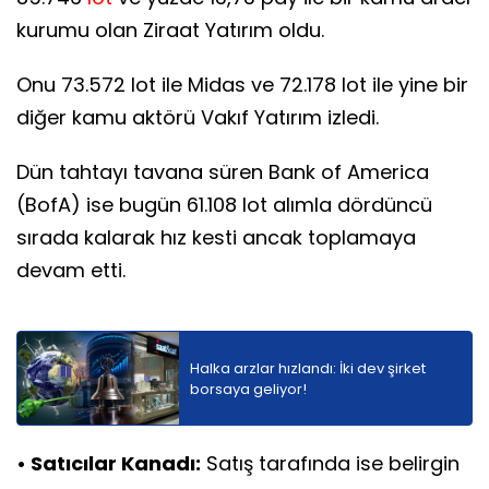
kurumu olan Ziraat Yatırım oldu.
Onu 73.572 lot ile Midas ve 72.178 lot ile yine bir
diğer kamu aktörü Vakıf Yatırım izledi.
Dün tahtayı tavana süren Bank of America
(BofA) ise bugün 61.108 lot alımla dördüncü
sırada kalarak hız kesti ancak toplamaya
devam etti.
Halka arzlar hızlandı: İki dev şirket
borsaya geliyor!
• Satıcılar Kanadı:
Satış tarafında ise belirgin