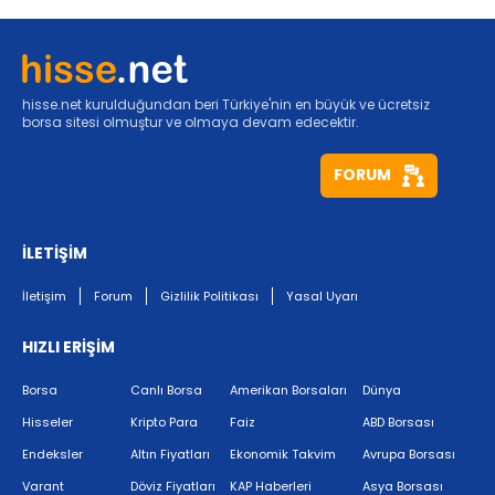
hisse.net kurulduğundan beri Türkiye'nin en büyük ve ücretsiz
borsa sitesi olmuştur ve olmaya devam edecektir.
FORUM
İLETİŞİM
İletişim
Forum
Gizlilik Politikası
Yasal Uyarı
HIZLI ERİŞİM
Borsa
Canlı Borsa
Amerikan Borsaları
Dünya
Hisseler
Kripto Para
Faiz
ABD Borsası
Endeksler
Altın Fiyatları
Ekonomik Takvim
Avrupa Borsası
Varant
Döviz Fiyatları
KAP Haberleri
Asya Borsası