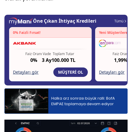
Halka arz sonrası büyük ralli: BofA
EMPAE toplamaya devam ediyor