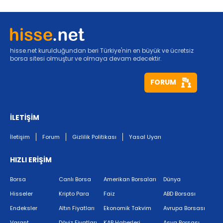
hisse.net kurulduğundan beri Türkiye'nin en büyük ve ücretsiz
borsa sitesi olmuştur ve olmaya devam edecektir.
FORUM
İLETİŞİM
İletişim
Forum
Gizlilik Politikası
Yasal Uyarı
HIZLI ERİŞİM
Borsa
Canlı Borsa
Amerikan Borsaları
Dünya
Hisseler
Kripto Para
Faiz
ABD Borsası
Endeksler
Altın Fiyatları
Ekonomik Takvim
Avrupa Borsası
Varant
Döviz Fiyatları
KAP Haberleri
Asya Borsası