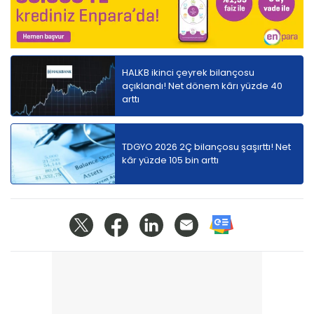
HALKB ikinci çeyrek bilançosu
açıklandı! Net dönem kârı yüzde 40
arttı
TDGYO 2026 2Ç bilançosu şaşırttı! Net
kâr yüzde 105 bin arttı