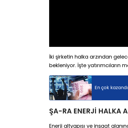
İki şirketin halka arzından gel
bekleniyor. İşte yatırımcıların 
En çok kazandır
ŞA-RA ENERJİ HALKA A
Enerji altyapısı ve inşaat alanı