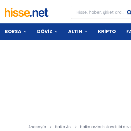
BORSA
DÖVİZ
ALTIN
KRİPTO
F
Anasayfa
Halka Arz
Halka arzlar hızlandı: İki dev