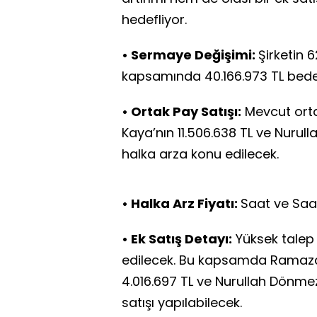
hedefliyor.
• Sermaye Değişimi:
Şirketin 
kapsamında 40.166.973 TL bedelli
• Ortak Pay Satışı:
Mevcut orta
Kaya’nın 11.506.638 TL ve Nurul
halka arza konu edilecek.
• Halka Arz Fiyatı:
Saat ve Saat
• Ek Satış Detayı:
Yüksek talep
edilecek. Bu kapsamda Ramazan
4.016.697 TL ve Nurullah Dönmez
satışı yapılabilecek.