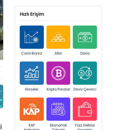
Hızlı Erişim
Canlı Borsa
Altın
Döviz
ENKAI
0,58%
Hisseler
Kripto Paralar
Döviz Çevirici
i
KAP
Ekonomik
Faiz Getirisi
Haberleri
Takvim
Hesapla