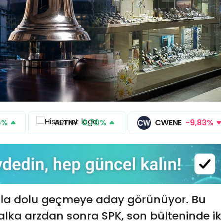
%
ALTNY
0,70%
CWENE
-9,83%
rla dolu geçmeye aday görünüyor. Bu
halka arzdan sonra SPK, son bülteninde ik