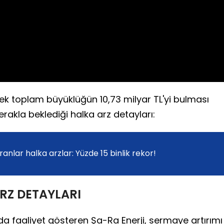
Video
ecek toplam büyüklüğün 10,73 milyar TL'yi bulması
merakla beklediği halka arz detayları:
anlar halka arzlar: Yüzde 15 binlik rekor!
RZ DETAYLARI
nda faaliyet gösteren Şa-Ra Enerji, sermaye artırımı