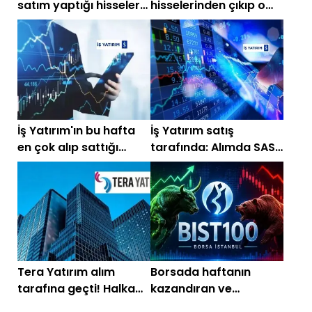
satım yaptığı hisseler
hisselerinden çıkıp o
belli oldu
hisselere yöneldi!
İş Yatırım'ın bu hafta
İş Yatırım satış
en çok alıp sattığı
tarafında: Alımda SASA
hisseler
ikinci sırada
Tera Yatırım alım
Borsada haftanın
tarafına geçti! Halka
kazandıran ve
arz hissesinden
kaybettiren hisseleri