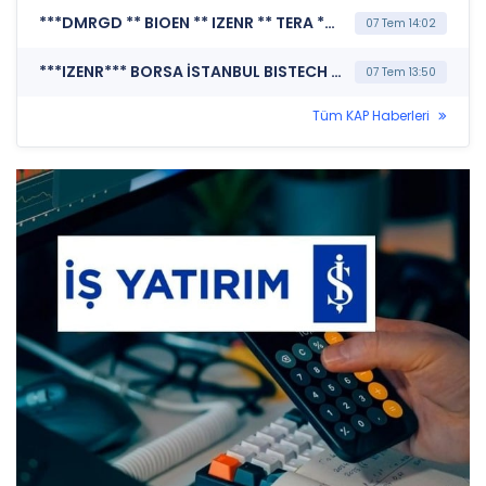
***DMRGD ** BIOEN ** IZENR ** TERA ** A1CAP ** HEKTS ** BORLS ** GMTAS ** BALSU*** BORSA İSTANBUL A.Ş. (Endekslerde Kullanılan Fiili Dolaşımdaki Pay Oranı Değişiklikleri)
07 Tem 14:02
***IZENR*** BORSA İSTANBUL BISTECH DEVRE KESİCİ UYGULAMASI (Pay Bazında Devre Kesici Bildirimi)
07 Tem 13:50
Tüm KAP Haberleri