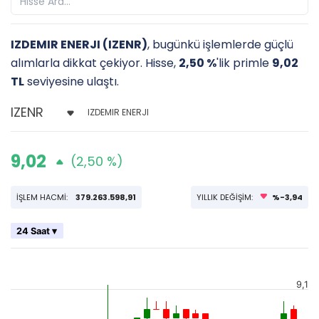
IZDEMIR ENERJI (IZENR)
, bugünkü işlemlerde güçlü
alımlarla dikkat çekiyor. Hisse,
2,50 %
'lik primle
9,02
TL
seviyesine ulaştı.
IZDEMIR ENERJI
9,02
(2,50 %)
İŞLEM HACMİ:
379.263.598,91
YILLIK DEĞİŞİM:
%-3,94
24 Saat ▾
9,1