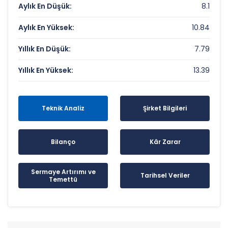
Aylık En Düşük:
8.1
Aylık En Yüksek:
10.84
Yıllık En Düşük:
7.79
Yıllık En Yüksek:
13.39
Teknik Analiz
Şirket Bilgileri
Bilanço
Kâr Zarar
Sermaye Artırımı ve
Tarihsel Veriler
Temettü