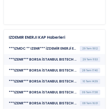
IZDEMIR ENERJI KAP Haberleri
***IZMDC ** IZENR*** İZDEMİR ENERJİ ELEKTRİK ÜRETİM A.Ş. (Payların Geri Alınmasına İlişkin Bildirim)
29 Tem 18:12
***IZENR*** BORSA İSTANBUL BISTECH DEVRE KESİCİ UYGULAMASI (Pay Bazında Devre Kesici Bildirimi)
29 Tem 11:53
***IZENR*** BORSA İSTANBUL BISTECH DEVRE KESİCİ UYGULAMASI (Pay Bazında Devre Kesici Bildirimi)
28 Tem 17:40
***IZENR*** BORSA İSTANBUL BISTECH DEVRE KESİCİ UYGULAMASI (Pay Bazında Devre Kesici Bildirimi)
10 Tem 14:39
***IZENR*** BORSA İSTANBUL BISTECH DEVRE KESİCİ UYGULAMASI (Pay Bazında Devre Kesici Bildirimi)
09 Tem 17:38
***IZENR*** BORSA İSTANBUL BISTECH DEVRE KESİCİ UYGULAMASI (Pay Bazında Devre Kesici Bildirimi)
08 Tem 16:01