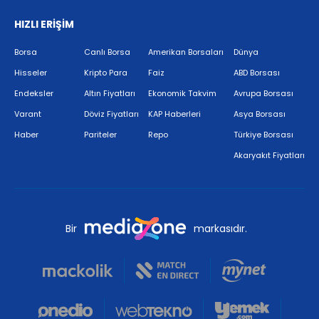
HIZLI ERİŞİM
Borsa
Canlı Borsa
Amerikan Borsaları
Dünya
Hisseler
Kripto Para
Faiz
ABD Borsası
Endeksler
Altın Fiyatları
Ekonomik Takvim
Avrupa Borsası
Varant
Döviz Fiyatları
KAP Haberleri
Asya Borsası
Haber
Pariteler
Repo
Türkiye Borsası
Akaryakıt Fiyatları
Bir
markasıdır.