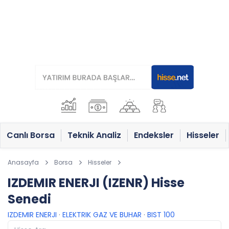
Canlı Borsa
Teknik Analiz
Endeksler
Hisseler
Anasayfa
Borsa
Hisseler
IZDEMIR ENERJI (IZENR) Hisse
Senedi
IZDEMIR ENERJI
·
ELEKTRIK GAZ VE BUHAR
·
BIST 100