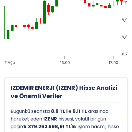
9
8,9
8,8
8,7
7 Ağu
15:00
17:00
IZDEMIR ENERJI (IZENR) Hisse Analizi
ve Önemli Veriler
Bugünkü seansta
8.8 TL
ile
9.11 TL
arasında
hareket eden
IZENR
hissesi, volatil bir gün
geçirdi.
379.263.598,91 TL
'lik işlem hacmi, hisse