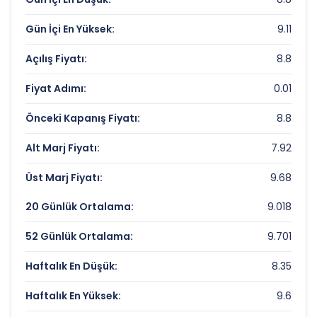
IZDEMIR ENERJI Rekorlar ve Önemli
Gün İçi En Yüksek:
9.11
Seviyeler
Açılış Fiyatı:
8.8
Bugün Gördüğü En Yüksek Fiyat:
9.11 TL
Fiyat Adımı:
0.01
Son 1 Yılın Zirvesi:
13.39 TL
Önceki Kapanış Fiyatı:
8.8
Son 1 Yılın Dibi:
7.79 TL
Alt Marj Fiyatı:
7.92
Üst Marj Fiyatı:
9.68
20 Günlük Ortalama:
9.018
52 Günlük Ortalama:
9.701
Haftalık En Düşük:
8.35
Haftalık En Yüksek:
9.6