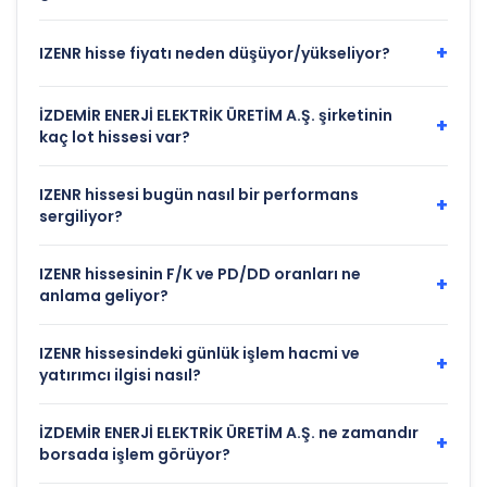
+
IZENR hisse fiyatı neden düşüyor/yükseliyor?
İZDEMİR ENERJİ ELEKTRİK ÜRETİM A.Ş. şirketinin
+
kaç lot hissesi var?
IZENR hissesi bugün nasıl bir performans
+
sergiliyor?
IZENR hissesinin F/K ve PD/DD oranları ne
+
anlama geliyor?
IZENR hissesindeki günlük işlem hacmi ve
+
yatırımcı ilgisi nasıl?
İZDEMİR ENERJİ ELEKTRİK ÜRETİM A.Ş. ne zamandır
+
borsada işlem görüyor?