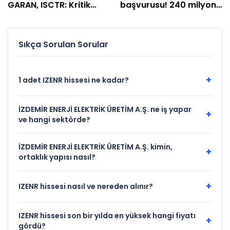
GARAN, ISCTR: Kritik
başvurusu! 240 milyon
destek ve direnç
TL'lik plan açıklandı
seviyeleri
Sıkça Sorulan Sorular
+
1 adet IZENR hissesi ne kadar?
İZDEMİR ENERJİ ELEKTRİK ÜRETİM A.Ş. ne iş yapar
+
ve hangi sektörde?
İZDEMİR ENERJİ ELEKTRİK ÜRETİM A.Ş. kimin,
+
ortaklık yapısı nasıl?
+
IZENR hissesi nasıl ve nereden alınır?
IZENR hissesi son bir yılda en yüksek hangi fiyatı
+
gördü?