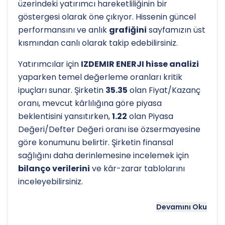
üzerindeki yatırımcı hareketliliğinin bir
göstergesi olarak öne çıkıyor. Hissenin güncel
performansını ve anlık
grafiğini
sayfamızın üst
kısmından canlı olarak takip edebilirsiniz.
Yatırımcılar için
IZDEMIR ENERJI hisse analizi
yaparken temel değerleme oranları kritik
ipuçları sunar. Şirketin
35.35
olan Fiyat/Kazanç
oranı, mevcut kârlılığına göre piyasa
beklentisini yansıtırken,
1.22
olan Piyasa
Değeri/Defter Değeri oranı ise özsermayesine
göre konumunu belirtir. Şirketin finansal
sağlığını daha derinlemesine incelemek için
bilanço verilerini
ve kâr-zarar tablolarını
inceleyebilirsiniz.
Hissenin uzun vadeli trendini ve potansiyel
Devamını Oku
destek-direnç seviyelerini anlamak için
teknik