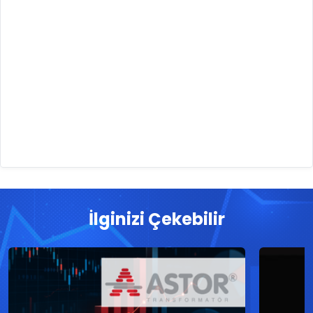
İlginizi Çekebilir