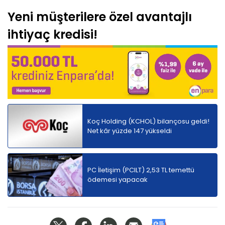
Yeni müşterilere özel avantajlı
ihtiyaç kredisi!
Koç Holding (KCHOL) bilançosu geldi!
Net kâr yüzde 147 yükseldi
PC İletişim (PCILT) 2,53 TL temettü
ödemesi yapacak