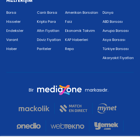
HIZLI ERİŞİM
Borsa
Canlı Borsa
Amerikan Borsaları
Dünya
Hisseler
Kripto Para
Faiz
ABD Borsası
Endeksler
Altın Fiyatları
Ekonomik Takvim
Avrupa Borsası
Varant
Döviz Fiyatları
KAP Haberleri
Asya Borsası
Haber
Pariteler
Repo
Türkiye Borsası
Akaryakıt Fiyatları
Bir
markasıdır.