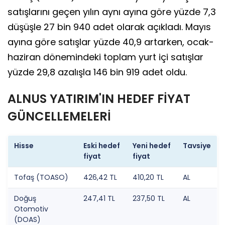
satışlarını geçen yılın aynı ayına göre yüzde 7,3
düşüşle 27 bin 940 adet olarak açıkladı. Mayıs
ayına göre satışlar yüzde 40,9 artarken, ocak-
haziran dönemindeki toplam yurt içi satışlar
yüzde 29,8 azalışla 146 bin 919 adet oldu.
ALNUS YATIRIM'IN HEDEF FİYAT
GÜNCELLEMELERİ
Hisse
Eski hedef
Yeni hedef
Tavsiye
fiyat
fiyat
Tofaş (TOASO)
426,42 TL
410,20 TL
AL
Doğuş
247,41 TL
237,50 TL
AL
Otomotiv
(DOAS)