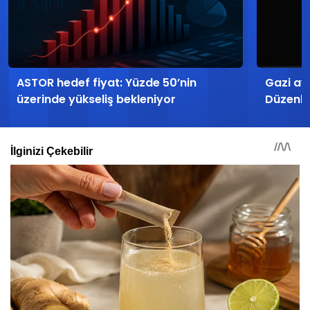
ASTOR hedef fiyat: Yüzde 50’nin
Gazi ayl
üzerinde yükseliş bekleniyor
Düzenle