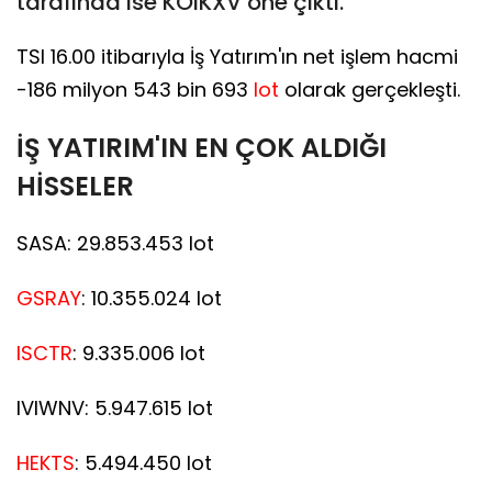
tarafında ise KOIKXV öne çıktı.
TSI 16.00 itibarıyla İş Yatırım'ın net işlem hacmi
-186 milyon 543 bin 693
lot
olarak gerçekleşti.
İŞ YATIRIM'IN EN ÇOK ALDIĞI
HİSSELER
SASA: 29.853.453 lot
GSRAY
: 10.355.024 lot
ISCTR
: 9.335.006 lot
IVIWNV: 5.947.615 lot
HEKTS
: 5.494.450 lot