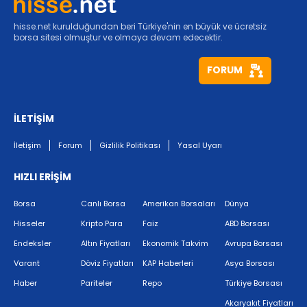
hisse.net kurulduğundan beri Türkiye'nin en büyük ve ücretsiz
borsa sitesi olmuştur ve olmaya devam edecektir.
FORUM
İLETİŞİM
İletişim
Forum
Gizlilik Politikası
Yasal Uyarı
HIZLI ERİŞİM
Borsa
Canlı Borsa
Amerikan Borsaları
Dünya
Hisseler
Kripto Para
Faiz
ABD Borsası
Endeksler
Altın Fiyatları
Ekonomik Takvim
Avrupa Borsası
Varant
Döviz Fiyatları
KAP Haberleri
Asya Borsası
Haber
Pariteler
Repo
Türkiye Borsası
Akaryakıt Fiyatları