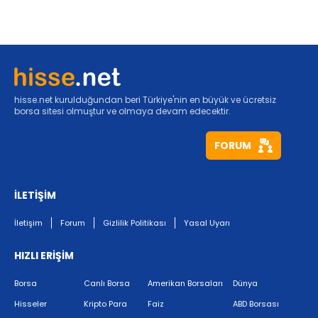
hisse.net kurulduğundan beri Türkiye'nin en büyük ve ücretsiz
borsa sitesi olmuştur ve olmaya devam edecektir.
FORUM
İLETİŞİM
İletişim
Forum
Gizlilik Politikası
Yasal Uyarı
HIZLI ERİŞİM
Borsa
Canlı Borsa
Amerikan Borsaları
Dünya
Hisseler
Kripto Para
Faiz
ABD Borsası