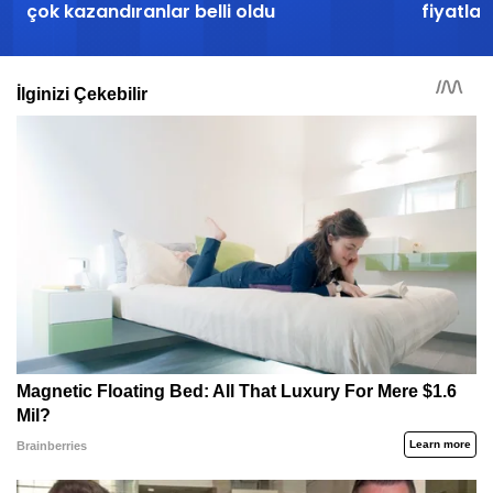
çok kazandıranlar belli oldu
fiyatlar