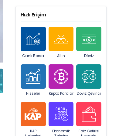
Hızlı Erişim
Canlı Borsa
Altın
Döviz
Hisseler
Kripto Paralar
Döviz Çevirici
KAP
Ekonomik
Faiz Getirisi
Haberleri
Takvim
Hesapla