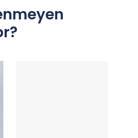
lenmeyen
or?