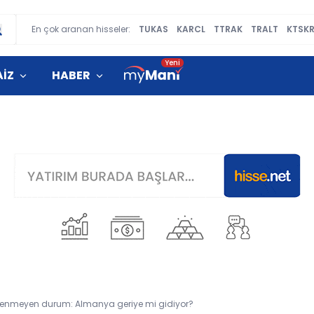
En çok aranan hisseler:
TUKAS
KARCL
TTRAK
TRALT
KTSK
AİZ
HABER
lenmeyen durum: Almanya geriye mi gidiyor?