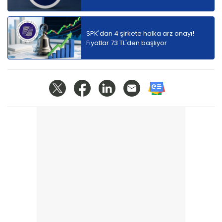
SPK'dan 4 şirkete halka arz onayı!
Fiyatlar 73 TL'den başlıyor