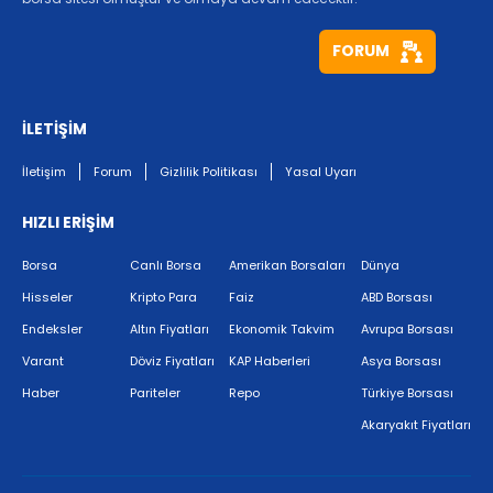
FORUM
İLETİŞİM
İletişim
Forum
Gizlilik Politikası
Yasal Uyarı
HIZLI ERİŞİM
Borsa
Canlı Borsa
Amerikan Borsaları
Dünya
Hisseler
Kripto Para
Faiz
ABD Borsası
Endeksler
Altın Fiyatları
Ekonomik Takvim
Avrupa Borsası
Varant
Döviz Fiyatları
KAP Haberleri
Asya Borsası
Haber
Pariteler
Repo
Türkiye Borsası
Akaryakıt Fiyatları