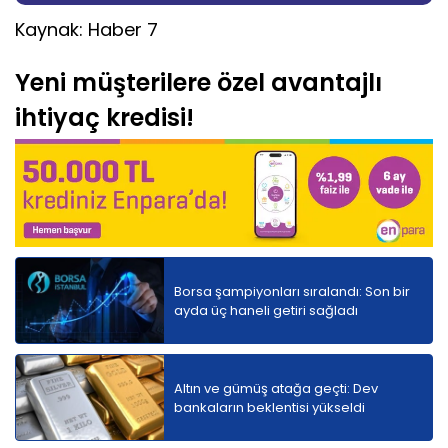
Kaynak: Haber 7
Yeni müşterilere özel avantajlı
ihtiyaç kredisi!
Borsa şampiyonları sıralandı: Son bir
ayda üç haneli getiri sağladı
Altın ve gümüş atağa geçti: Dev
bankaların beklentisi yükseldi