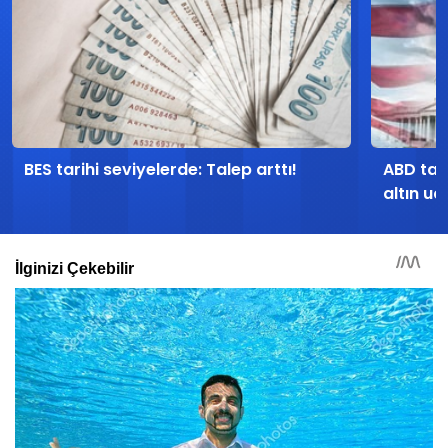
BES tarihi seviyelerde: Talep arttı!
ABD tarı
altın uç