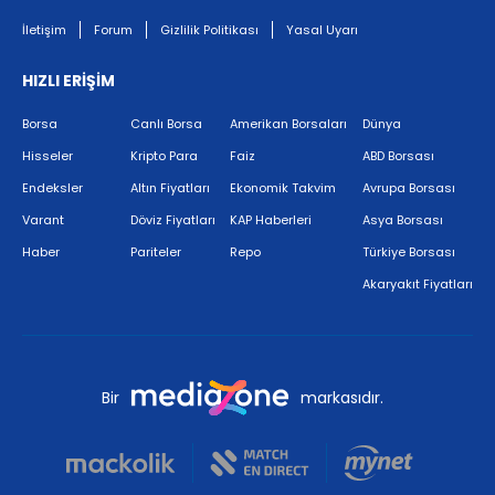
İletişim
Forum
Gizlilik Politikası
Yasal Uyarı
HIZLI ERİŞİM
Borsa
Canlı Borsa
Amerikan Borsaları
Dünya
Hisseler
Kripto Para
Faiz
ABD Borsası
Endeksler
Altın Fiyatları
Ekonomik Takvim
Avrupa Borsası
Varant
Döviz Fiyatları
KAP Haberleri
Asya Borsası
Haber
Pariteler
Repo
Türkiye Borsası
Akaryakıt Fiyatları
Bir
markasıdır.