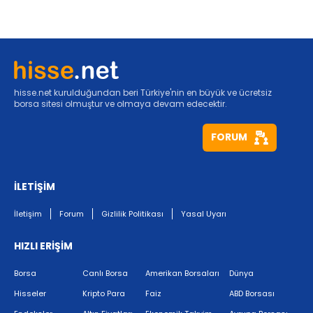
hisse.net kurulduğundan beri Türkiye'nin en büyük ve ücretsiz
borsa sitesi olmuştur ve olmaya devam edecektir.
FORUM
İLETİŞİM
İletişim
Forum
Gizlilik Politikası
Yasal Uyarı
HIZLI ERİŞİM
Borsa
Canlı Borsa
Amerikan Borsaları
Dünya
Hisseler
Kripto Para
Faiz
ABD Borsası