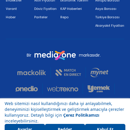
Endeksler
Altın Fiyatları
Ekonomik Takvim
Avrupa Borsası
Varant
Döviz Fiyatları
KAP Haberleri
Asya Borsası
Haber
Pariteler
Repo
Türkiye Borsası
Akaryakıt Fiyatları
Bir
markasıdır.