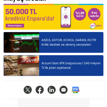
ASELS, ASTOR, KCHOL, GARAN, ISCTR:
Kritik destek ve direnç seviyeleri
Arzum'dan SPK başvurusu! 240 milyon
TL'lik plan açıklandı