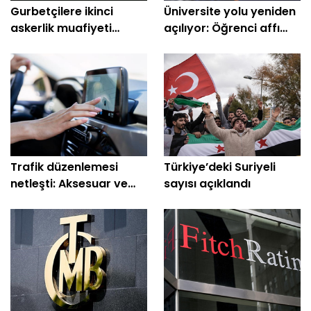
Gurbetçilere ikinci
Üniversite yolu yeniden
askerlik muafiyeti
açılıyor: Öğrenci affı
Meclis’e geliyor!
geliyor
Trafik düzenlemesi
Türkiye’deki Suriyeli
netleşti: Aksesuar ve
sayısı açıklandı
ses sisteminde yeni
dönem