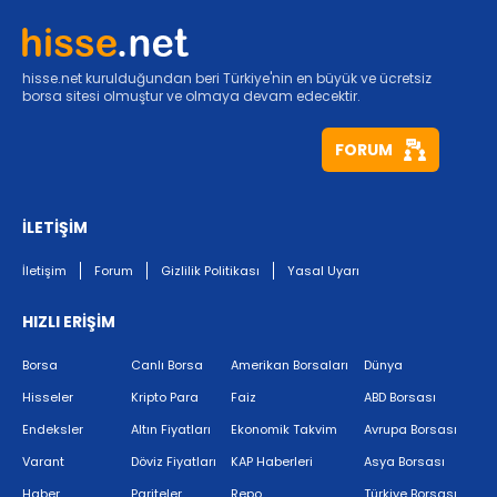
hisse.net kurulduğundan beri Türkiye'nin en büyük ve ücretsiz
borsa sitesi olmuştur ve olmaya devam edecektir.
FORUM
İLETİŞİM
İletişim
Forum
Gizlilik Politikası
Yasal Uyarı
HIZLI ERİŞİM
Borsa
Canlı Borsa
Amerikan Borsaları
Dünya
Hisseler
Kripto Para
Faiz
ABD Borsası
Endeksler
Altın Fiyatları
Ekonomik Takvim
Avrupa Borsası
Varant
Döviz Fiyatları
KAP Haberleri
Asya Borsası
Haber
Pariteler
Repo
Türkiye Borsası