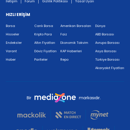
İletişim
Forum
Gizlilik Politikası
Yasal Uyarı
HIZLI ERİŞİM
Borsa
Canlı Borsa
Amerikan Borsaları
Dünya
Hisseler
Kripto Para
Faiz
ABD Borsası
Endeksler
Altın Fiyatları
Ekonomik Takvim
Avrupa Borsası
Varant
Döviz Fiyatları
KAP Haberleri
Asya Borsası
Haber
Pariteler
Repo
Türkiye Borsası
Akaryakıt Fiyatları
Bir
markasıdır.