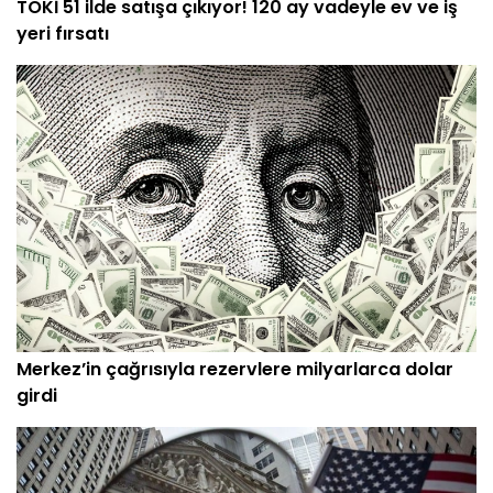
TOKİ 51 ilde satışa çıkıyor! 120 ay vadeyle ev ve iş
yeri fırsatı
Merkez’in çağrısıyla rezervlere milyarlarca dolar
girdi