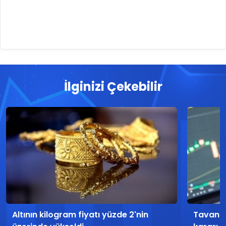
İlginizi Çekebilir
Altının kilogram fiyatı yüzde 2'nin
Tavana 