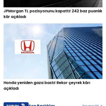
JPMorgan TL pozisyonunu kapattı! 242 baz puanlık
kâr açıkladı
Honda yeniden gaza bastı! Rekor çeyrek kârı
açıkladı
Son Başlıklar
FORUM
Foruma Git