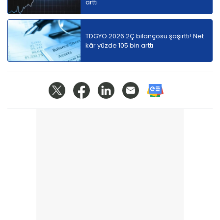
arttı
TDGYO 2026 2Ç bilançosu şaşırttı! Net
kâr yüzde 105 bin arttı