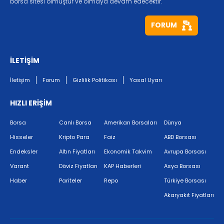
borsa sitesi olmuştur ve olmaya devam edecektir.
FORUM
İLETİŞİM
İletişim
Forum
Gizlilik Politikası
Yasal Uyarı
HIZLI ERİŞİM
Borsa
Canlı Borsa
Amerikan Borsaları
Dünya
Hisseler
Kripto Para
Faiz
ABD Borsası
Endeksler
Altın Fiyatları
Ekonomik Takvim
Avrupa Borsası
Varant
Döviz Fiyatları
KAP Haberleri
Asya Borsası
Haber
Pariteler
Repo
Türkiye Borsası
Akaryakıt Fiyatları