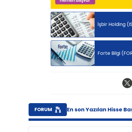
İşbir Holding (
Forte Bilgi (FO
En son Yazılan Hisse Baş
FORUM