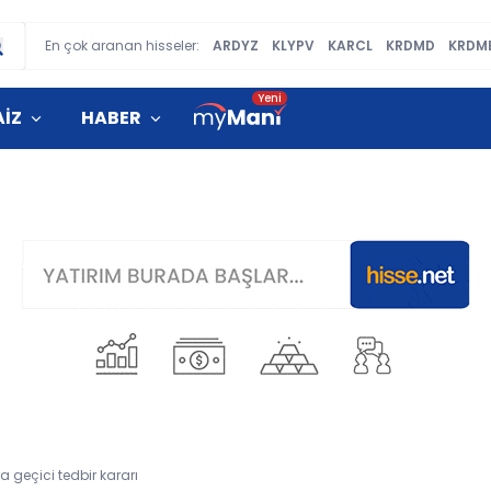
En çok aranan hisseler:
ARDYZ
KLYPV
KARCL
KRDMD
KRDM
AİZ
HABER
 geçici tedbir kararı