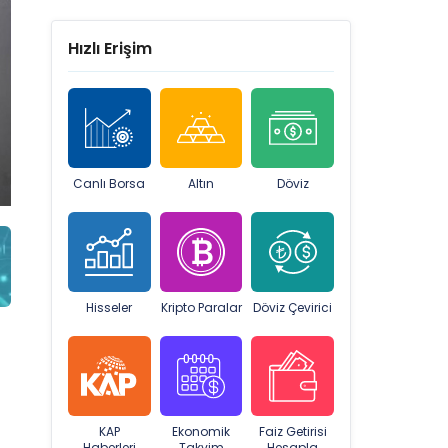
Hızlı Erişim
Canlı Borsa
Altın
Döviz
Hisseler
Kripto Paralar
Döviz Çevirici
KAP
Ekonomik
Faiz Getirisi
Haberleri
Takvim
Hesapla