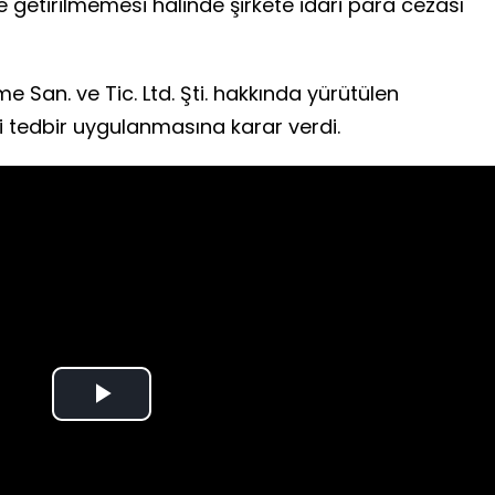
e getirilmemesi halinde şirkete idari para cezası
 San. ve Tic. Ltd. Şti. hakkında yürütülen
tedbir uygulanmasına karar verdi.
Play
Video