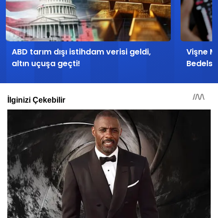
ABD tarım dışı istihdam verisi geldi,
Vişne Ma
altın uçuşa geçti!
Bedelsi