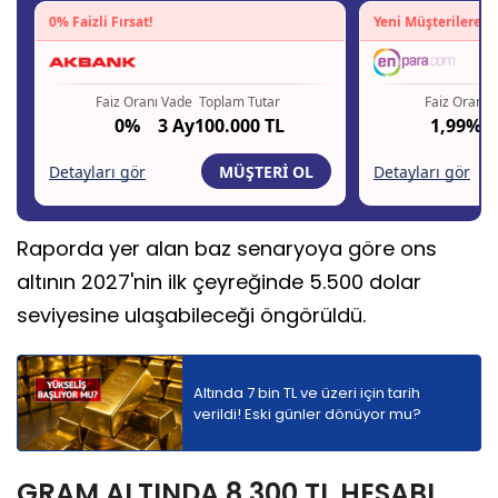
Raporda yer alan baz senaryoya göre ons
altının 2027'nin ilk çeyreğinde 5.500 dolar
seviyesine ulaşabileceği öngörüldü.
Altında 7 bin TL ve üzeri için tarih
verildi! Eski günler dönüyor mu?
GRAM ALTINDA 8.300 TL HESABI