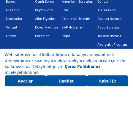
Borsa
Canlı Borsa
Amerikan Borsaları
Dünya
Hisseler
Kripto Para
Faiz
ABD Borsası
Endeksler
Altın Fiyatları
Ekonomik Takvim
Avrupa Borsası
Varant
Döviz Fiyatları
KAP Haberleri
Asya Borsası
Haber
Pariteler
Repo
Türkiye Borsası
Akaryakıt Fiyatları
Bir
markasıdır.