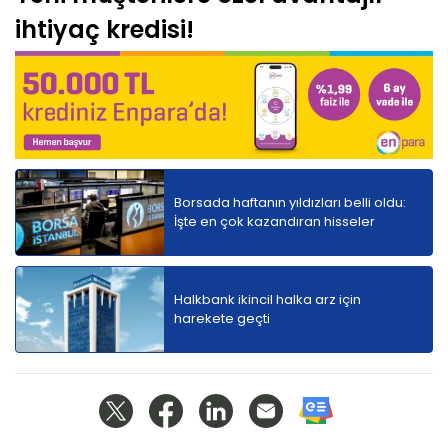
ihtiyaç kredisi!
Borsada haftanın yıldızları belli oldu:
İşte en çok kazandıran hisseler
Halkbank ikincil halka arz için
harekete geçti