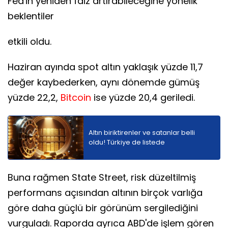
Fed'in yeniden faiz artırabileceğine yönelik
beklentiler
etkili oldu.
Haziran ayında spot altın yaklaşık yüzde 11,7
değer kaybederken, aynı dönemde gümüş
yüzde 22,2,
Bitcoin
ise yüzde 20,4 geriledi.
Altın biriktirenler ve satanlar belli
oldu! Türkiye de listede
Buna rağmen State Street, risk düzeltilmiş
performans açısından altının birçok varlığa
göre daha güçlü bir görünüm sergilediğini
vurguladı. Raporda ayrıca ABD'de işlem gören