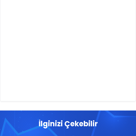
İlginizi Çekebilir