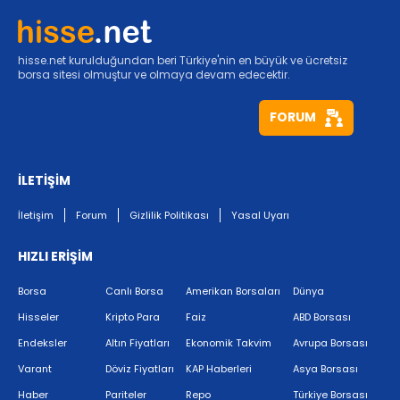
hisse.net kurulduğundan beri Türkiye'nin en büyük ve ücretsiz
borsa sitesi olmuştur ve olmaya devam edecektir.
FORUM
İLETİŞİM
İletişim
Forum
Gizlilik Politikası
Yasal Uyarı
HIZLI ERİŞİM
Borsa
Canlı Borsa
Amerikan Borsaları
Dünya
Hisseler
Kripto Para
Faiz
ABD Borsası
Endeksler
Altın Fiyatları
Ekonomik Takvim
Avrupa Borsası
Varant
Döviz Fiyatları
KAP Haberleri
Asya Borsası
Haber
Pariteler
Repo
Türkiye Borsası