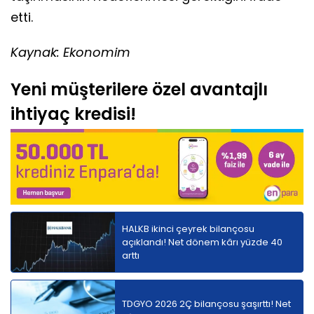
etti.
Kaynak: Ekonomim
Yeni müşterilere özel avantajlı
ihtiyaç kredisi!
HALKB ikinci çeyrek bilançosu
açıklandı! Net dönem kârı yüzde 40
arttı
TDGYO 2026 2Ç bilançosu şaşırttı! Net