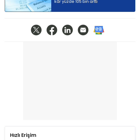
kâr yüzde 105 bin arttı
Hızlı Erişim