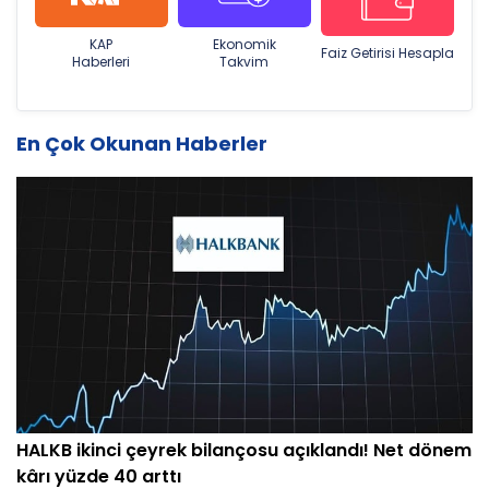
KAP
Ekonomik
Faiz Getirisi Hesapla
Haberleri
Takvim
En Çok Okunan Haberler
HALKB ikinci çeyrek bilançosu açıklandı! Net dönem
kârı yüzde 40 arttı