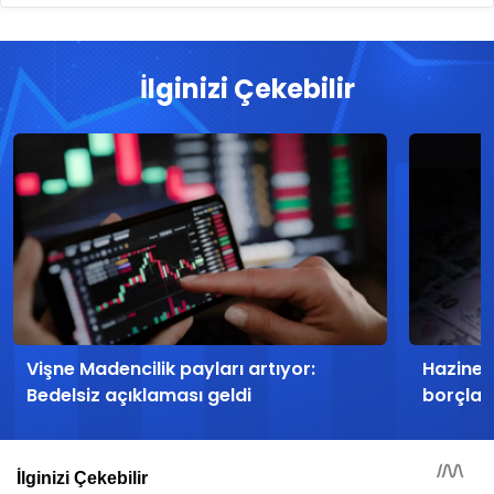
İlginizi Çekebilir
Vişne Madencilik payları artıyor:
Hazine h
Bedelsiz açıklaması geldi
borçla