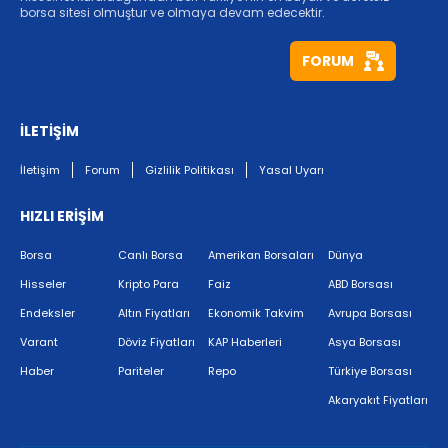
borsa sitesi olmuştur ve olmaya devam edecektir.
FORUM
İLETİŞİM
İletişim
Forum
Gizlilik Politikası
Yasal Uyarı
HIZLI ERİŞİM
Borsa
Canlı Borsa
Amerikan Borsaları
Dünya
Hisseler
Kripto Para
Faiz
ABD Borsası
Endeksler
Altın Fiyatları
Ekonomik Takvim
Avrupa Borsası
Varant
Döviz Fiyatları
KAP Haberleri
Asya Borsası
Haber
Pariteler
Repo
Türkiye Borsası
Akaryakıt Fiyatları