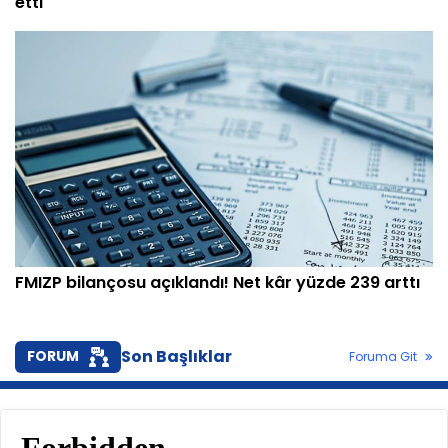
etti
FMIZP bilançosu açıklandı! Net kâr yüzde 239 arttı
Son Başlıklar
FORUM
Foruma Git