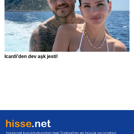
hisse.net kurulduğundan beri Türkiye'nin en büyük ve ücretsiz