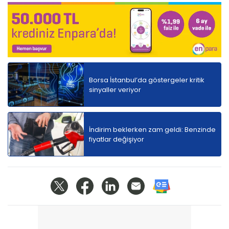
Borsa İstanbul’da göstergeler kritik
sinyaller veriyor
İndirim beklerken zam geldi: Benzinde
fiyatlar değişiyor