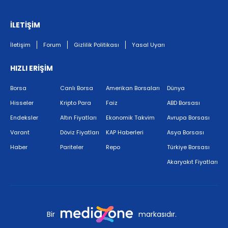
İLETİŞİM
İletişim
Forum
Gizlilik Politikası
Yasal Uyarı
HIZLI ERİŞİM
Borsa
Canlı Borsa
Amerikan Borsaları
Dünya
Hisseler
Kripto Para
Faiz
ABD Borsası
Endeksler
Altın Fiyatları
Ekonomik Takvim
Avrupa Borsası
Varant
Döviz Fiyatları
KAP Haberleri
Asya Borsası
Haber
Pariteler
Repo
Türkiye Borsası
Akaryakıt Fiyatları
Bir
markasıdır.