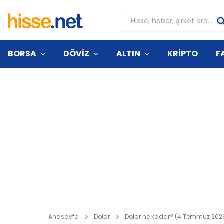
BORSA
DÖVİZ
ALTIN
KRİPTO
F
Anasayfa
Dolar
Dolar ne kadar? (4 Temmuz 202