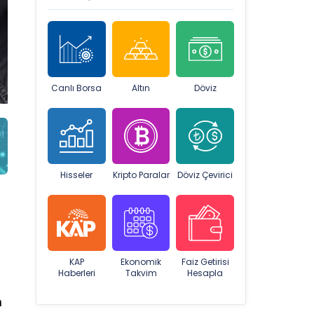
Canlı Borsa
Altın
Döviz
Hisseler
Kripto Paralar
Döviz Çevirici
KAP
Ekonomik
Faiz Getirisi
Haberleri
Takvim
Hesapla
m