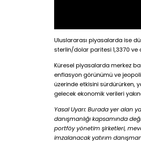
Uluslararası piyasalarda ise dün
sterlin/dolar paritesi 1,3370 v
Küresel piyasalarda merkez banka
enflasyon görünümü ve jeopolit
üzerinde etkisini sürdürürken, y
gelecek ekonomik verileri yakın
Yasal Uyarı: Burada yer alan yat
danışmanlığı kapsamında değild
portföy yönetim şirketleri, me
imzalanacak yatırım danışmanl