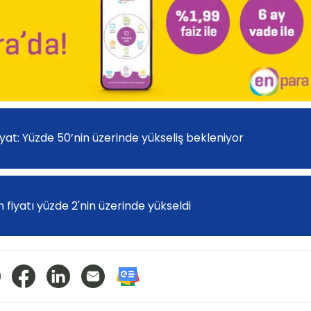
at: Yüzde 50’nin üzerinde yükseliş bekleniyor
m fiyatı yüzde 2'nin üzerinde yükseldi