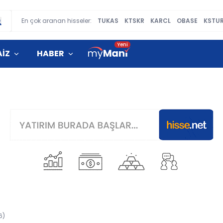
En çok aranan hisseler:
TUKAS
KTSKR
KARCL
OBASE
KSTU
AİZ
HABER
6)