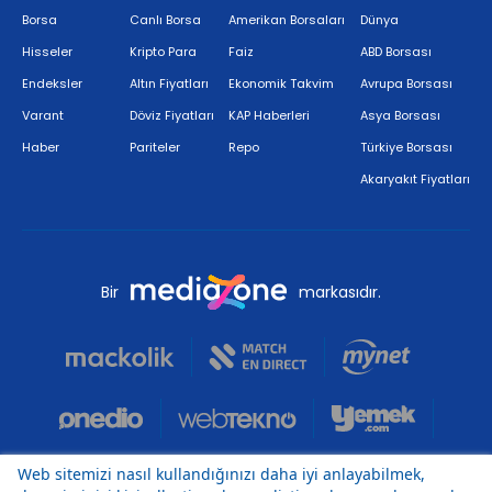
Borsa
Canlı Borsa
Amerikan Borsaları
Dünya
Hisseler
Kripto Para
Faiz
ABD Borsası
Endeksler
Altın Fiyatları
Ekonomik Takvim
Avrupa Borsası
Varant
Döviz Fiyatları
KAP Haberleri
Asya Borsası
Haber
Pariteler
Repo
Türkiye Borsası
Akaryakıt Fiyatları
Bir
markasıdır.