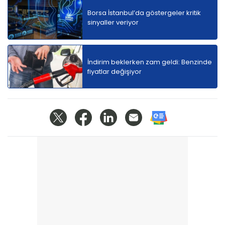
Borsa İstanbul’da göstergeler kritik
sinyaller veriyor
İndirim beklerken zam geldi: Benzinde
fiyatlar değişiyor