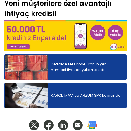
Yeni müşterilere özel avantajlı
ihtiyaç kredisi!
Petrolde ters köşe: İran’ın yeni
hamlesi fiyatları yukarı taşıdı
KARCL, MAVI ve ARZUM SPK kapısında