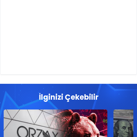
İlginizi Çekebilir