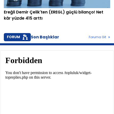
Ereğli Demir Çelik'ten (EREGL) güçlü bilanço! Net
kâr yüzde 415 arttı
Son Başlıklar
FORUM
Foruma Git