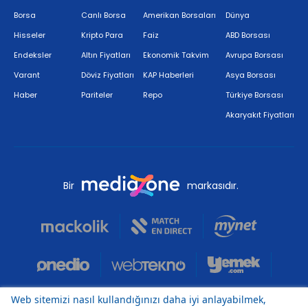
Borsa
Canlı Borsa
Amerikan Borsaları
Dünya
Hisseler
Kripto Para
Faiz
ABD Borsası
Endeksler
Altın Fiyatları
Ekonomik Takvim
Avrupa Borsası
Varant
Döviz Fiyatları
KAP Haberleri
Asya Borsası
Haber
Pariteler
Repo
Türkiye Borsası
Akaryakıt Fiyatları
Bir
markasıdır.