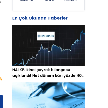
n
En Çok Okunan Haberler
HALKB ikinci çeyrek bilançosu
açıklandı! Net dönem kârı yüzde 40
A
arttı