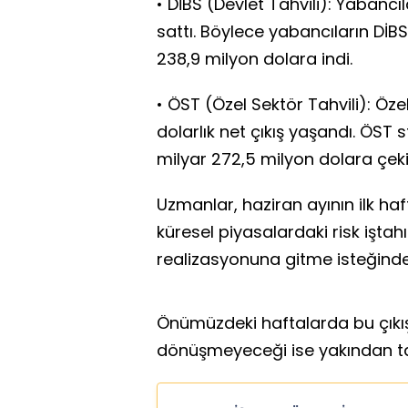
• DİBS (Devlet Tahvili): Yabancıl
sattı. Böylece yabancıların DİB
238,9 milyon dolara indi.
• ÖST (Özel Sektör Tahvili): Öz
dolarlık net çıkış yaşandı. ÖST 
milyar 272,5 milyon dolara çekil
Uzmanlar, haziran ayının ilk haf
küresel piyasalardaki risk işta
realizasyonuna gitme isteğinden
Önümüzdeki haftalarda bu çıkış 
dönüşmeyeceği ise yakından ta