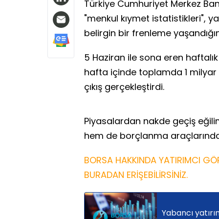
Türkiye Cumhuriyet Merkez Ban
"menkul kıymet istatistikleri", y
belirgin bir frenleme yaşandığı
5 Haziran ile sona eren haftalık 
hafta içinde toplamda 1 milyar 1
çıkış gerçekleştirdi.
Piyasalardan nakde geçiş eğili
hem de borçlanma araçlarında 
BORSA HAKKINDA YATIRIMCI GÖR
BURADAN ERİŞEBİLİRSİNİZ.
Yabancı yatırım