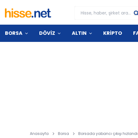
BORSA
DÖVİZ
ALTIN
KRİPTO
F
Anasayfa
Borsa
Borsada yabancı çıkışı hızlandı: 