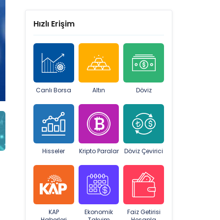
Hızlı Erişim
Canlı Borsa
Altın
Döviz
Hisseler
Kripto Paralar
Döviz Çevirici
KAP
Ekonomik
Faiz Getirisi
Haberleri
Takvim
Hesapla