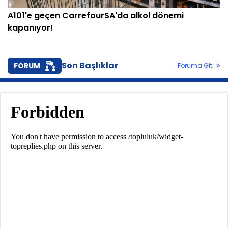
A101'e geçen CarrefourSA'da alkol dönemi
kapanıyor!
Son Başlıklar
FORUM
Foruma Git