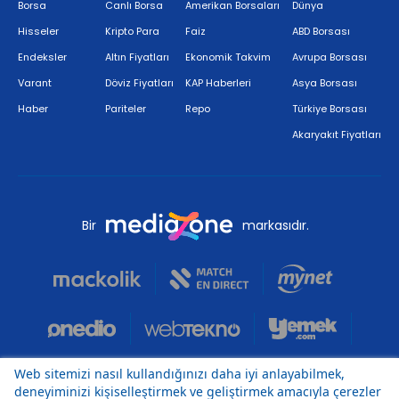
Borsa
Canlı Borsa
Amerikan Borsaları
Dünya
Hisseler
Kripto Para
Faiz
ABD Borsası
Endeksler
Altın Fiyatları
Ekonomik Takvim
Avrupa Borsası
Varant
Döviz Fiyatları
KAP Haberleri
Asya Borsası
Haber
Pariteler
Repo
Türkiye Borsası
Akaryakıt Fiyatları
Bir
markasıdır.