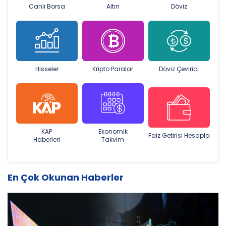
Canlı Borsa
Altın
Döviz
Hisseler
Kripto Paralar
Döviz Çevirici
KAP
Ekonomik
Faiz Getirisi Hesapla
Haberleri
Takvim
En Çok Okunan Haberler