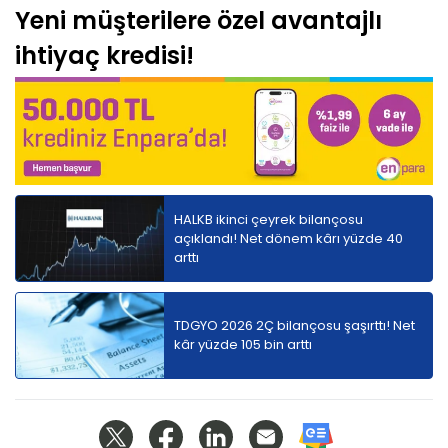
Yeni müşterilere özel avantajlı
ihtiyaç kredisi!
HALKB ikinci çeyrek bilançosu
açıklandı! Net dönem kârı yüzde 40
arttı
TDGYO 2026 2Ç bilançosu şaşırttı! Net
kâr yüzde 105 bin arttı