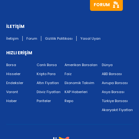
FORUM
İLETİŞİM
İletişim
Forum
Gizlilik Politikası
Yasal Uyarı
HIZLI ERİŞİM
Borsa
Canlı Borsa
Amerikan Borsaları
Dünya
Hisseler
Kripto Para
Faiz
ABD Borsası
Endeksler
Altın Fiyatları
Ekonomik Takvim
Avrupa Borsası
Varant
Döviz Fiyatları
KAP Haberleri
Asya Borsası
Haber
Pariteler
Repo
Türkiye Borsası
Akaryakıt Fiyatları