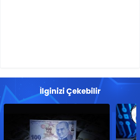
İlginizi Çekebilir