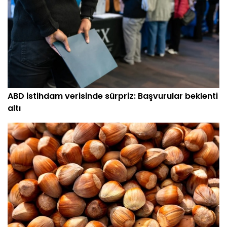
ABD istihdam verisinde sürpriz: Başvurular beklenti
altı