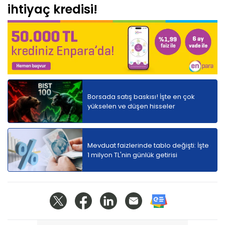
ihtiyaç kredisi!
Borsada satış baskısı! İşte en çok
yükselen ve düşen hisseler
Mevduat faizlerinde tablo değişti: İşte
1 milyon TL'nin günlük getirisi