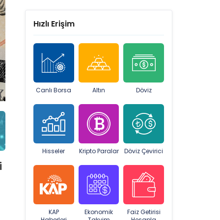
Hızlı Erişim
Canlı Borsa
Altın
Döviz
Hisseler
Kripto Paralar
Döviz Çevirici
i
KAP
Ekonomik
Faiz Getirisi
Haberleri
Takvim
Hesapla