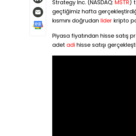
Strategy Inc. (NASDAQ:
MSTR
) 
geçtiğimiz hafta gerçekleştirdiğ
kısmını doğrudan
lider
kripto pa
Piyasa fiyatından hisse satış
adet
adi
hisse satışı gerçekleş