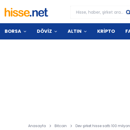
BORSA
DÖVİZ
ALTIN
KRİPTO
F
Anasayfa
Bitcoin
Dev şirket hisse sattı 100 milyo