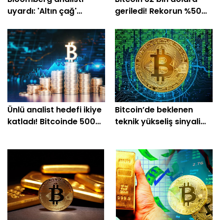
uyardı: 'Altın çağ'
geriledi! Rekorun %50
dönemi pandemide
altında işlem görüyor
kaldı
Ünlü analist hedefi ikiye
Bitcoin’de beklenen
katladı! Bitcoinde 500
teknik yükseliş sinyali
bin dolar senaryosu
geldi