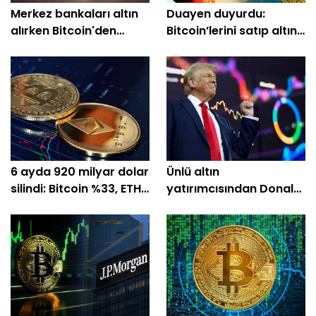
Merkez bankaları altın
Duayen duyurdu:
alırken Bitcoin'den
Bitcoin’lerini satıp altına
milyarlar çıktı!
geçiyor
6 ayda 920 milyar dolar
Ünlü altın
silindi: Bitcoin %33, ETH
yatırımcısından Donald
%47 düştü!
Trump’ın cüzdanına
sert eleştiri