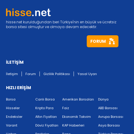
hisse.net kurulduğundan beri Türkiye'nin en büyük ve ücretsiz
borsa sitesi olmuştur ve olmaya devam edecektir.
FORUM
İLETİŞİM
İletişim
Forum
Gizlilik Politikası
Yasal Uyarı
HIZLI ERİŞİM
Borsa
Canlı Borsa
Amerikan Borsaları
Dünya
Hisseler
Kripto Para
Faiz
ABD Borsası
Endeksler
Altın Fiyatları
Ekonomik Takvim
Avrupa Borsası
Varant
Döviz Fiyatları
KAP Haberleri
Asya Borsası