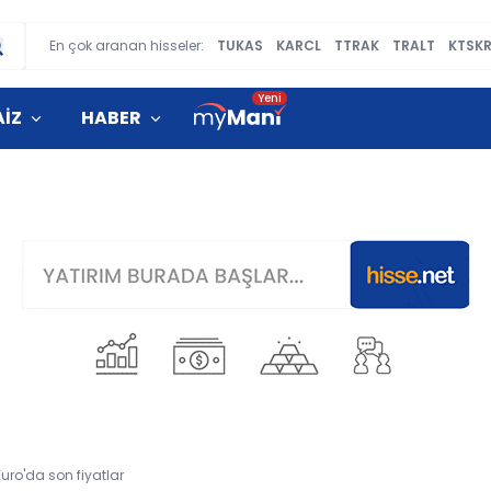
En çok aranan hisseler:
TUKAS
KARCL
TTRAK
TRALT
KTSK
AİZ
HABER
Euro'da son fiyatlar