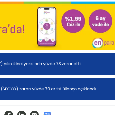
K) yılın ikinci yarısında yüzde 73 zarar etti
(SEGYO) zararı yüzde 70 arttı! Bilanço açıklandı