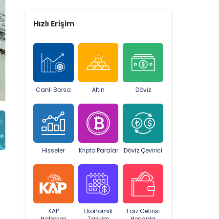
Hızlı Erişim
Canlı Borsa
Altın
Döviz
Hisseler
Kripto Paralar
Döviz Çevirici
KAP
Ekonomik
Faiz Getirisi
Haberleri
Takvim
Hesapla