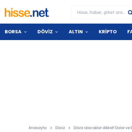
BORSA
DÖVİZ
ALTIN
KRİPTO
F
Anasayfa
Döviz
Döviz alacaklar dikkat! Dolar ve 