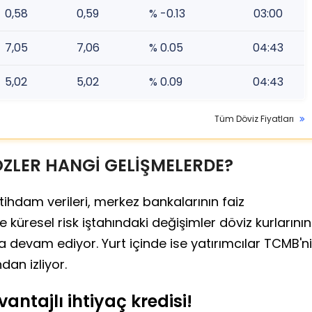
0,58
0,59
% -0.13
03:00
7,05
7,06
% 0.05
04:43
5,02
5,02
% 0.09
04:43
Tüm Döviz Fiyatları
ÖZLER HANGİ GELİŞMELERDE?
ihdam verileri, merkez bankalarının faiz
 ve küresel risk iştahındaki değişimler döviz kurlarının
a devam ediyor. Yurt içinde ise yatırımcılar TCMB'n
dan izliyor.
antajlı ihtiyaç kredisi!