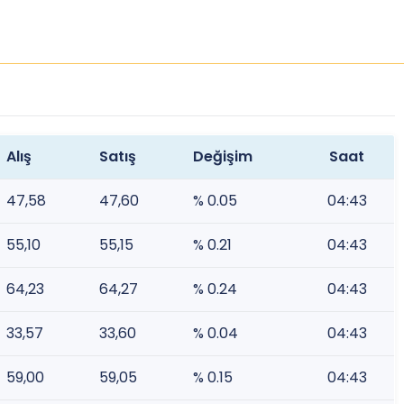
Alış
Satış
Değişim
Saat
47,58
47,60
% 0.05
04:43
55,10
55,15
% 0.21
04:43
64,23
64,27
% 0.24
04:43
33,57
33,60
% 0.04
04:43
59,00
59,05
% 0.15
04:43