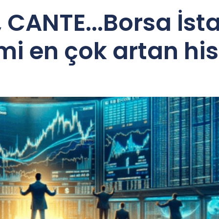
 CANTE...Borsa İst
i en çok artan his