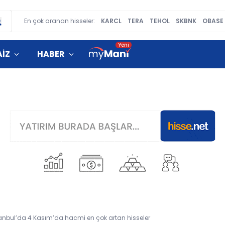
En çok aranan hisseler:
KARCL
TERA
TEHOL
SKBNK
OBASE
AİZ
HABER
tanbul’da 4 Kasım’da hacmi en çok artan hisseler