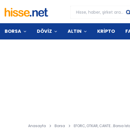
BORSA
DÖVİZ
ALTIN
KRİPTO
F
Anasayfa
Borsa
EFORC, OTKAR, CANTE...Borsa İs