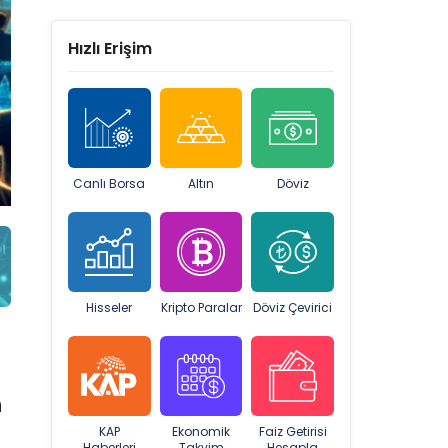
Hızlı Erişim
Canlı Borsa
Altın
Döviz
Hisseler
Kripto Paralar
Döviz Çevirici
n
KAP
Ekonomik
Faiz Getirisi
Haberleri
Takvim
Hesapla